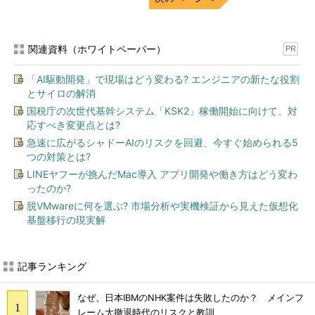
関連資料（ホワイトペーパー）
PR
「AI駆動開発」で現場はどう変わる? エンジニアの新たな役割
とサイロの解消
国税庁の次世代基幹システム「KSK2」稼働開始に向けて、対
応すべき変更点とは?
急速に広がるシャドーAIのリスクを回避、今すぐ始められる5
つの対策とは?
LINEヤフーが挑んだMac導入 アプリ開発や働き方はどう変わ
ったのか?
脱VMwareに何を選ぶ? 市場分析や実機検証から見えた仮想化
基盤移行の現実解
記事ランキング
なぜ、日本IBMのNHK案件は失敗したのか？ メインフ
レーム大撤退時代のリスクと教訓