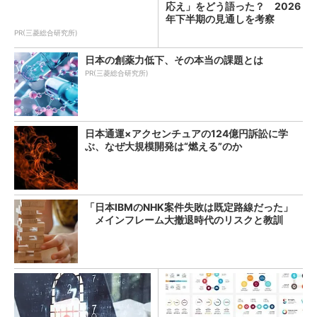
応え」をどう語った？ 2026
年下半期の見通しを考察
PR(三菱総合研究所)
日本の創薬力低下、その本当の課題とは
PR(三菱総合研究所)
日本通運×アクセンチュアの124億円訴訟に学
ぶ、なぜ大規模開発は“燃える”のか
「日本IBMのNHK案件失敗は既定路線だった」
メインフレーム大撤退時代のリスクと教訓