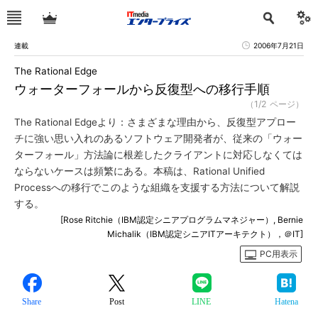
連載
2006年7月21日
The Rational Edge
ウォーターフォールから反復型への移行手順
（1/2 ページ）
The Rational Edgeより：さまざまな理由から、反復型アプロー
チに強い思い入れのあるソフトウェア開発者が、従来の「ウォー
ターフォール」方法論に根差したクライアントに対応しなくては
ならないケースは頻繁にある。本稿は、Rational Unified
Processへの移行でこのような組織を支援する方法について解説
する。
[Rose Ritchie（IBM認定シニアプログラムマネジャー）, Bernie
Michalik（IBM認定シニアITアーキテクト），＠IT]
PC用表示
Share
Post
LINE
Hatena