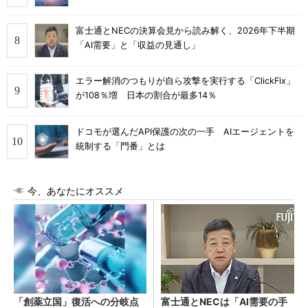
富士通とNECの決算会見から読み解く、2026年下半期
「AI需要」と「収益の見通し」
エラー解消のつもりが自ら攻撃を実行する「ClickFix」
が108％増 日本の割合が最多14％
ドコモが選んだAPI保護の次の一手 AIエージェントを
統制する「門番」とは
今、あなたにオススメ
「創薬立国」復活への分岐点
富士通とNECは「AI需要の手