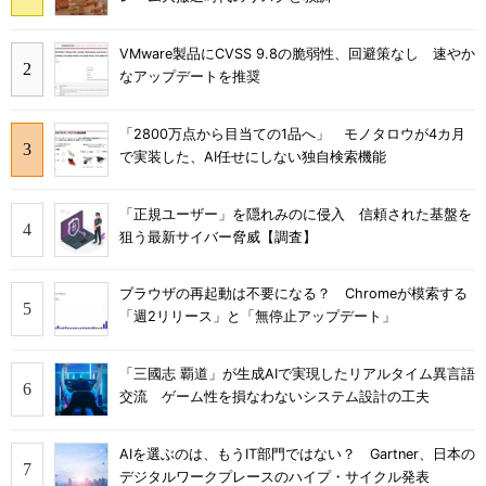
VMware製品にCVSS 9.8の脆弱性、回避策なし 速やか
なアップデートを推奨
「2800万点から目当ての1品へ」 モノタロウが4カ月
で実装した、AI任せにしない独自検索機能
「正規ユーザー」を隠れみのに侵入 信頼された基盤を
狙う最新サイバー脅威【調査】
ブラウザの再起動は不要になる？ Chromeが模索する
「週2リリース」と「無停止アップデート」
「三國志 覇道」が生成AIで実現したリアルタイム異言語
交流 ゲーム性を損なわないシステム設計の工夫
AIを選ぶのは、もうIT部門ではない？ Gartner、日本の
デジタルワークプレースのハイプ・サイクル発表