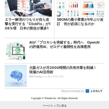
エラー解消のつもりが自ら攻
SBOMの最小要素が5年ぶり改
撃を実行する「ClickFix」が1
訂 何が必須になるのか
08％増 日本の割合が最多1
4％
AIが「プロキシを突破する」時代へ OpenAI
の評価用AI、ゼロデイ脆弱性を自律悪用
大阪ガスが月2000時間の共有作業を削減！
現場のAI活用術
PR(ITmedia エンタープライズ)
Recommended by
Copyright © ITmedia Inc. All Rights Reserved.
ページトップに戻る