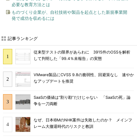
必要な教育方法とは
ものづくり企業が、自社技術や製品を起点とした新規事業開
発で成功を収めるには
記事ランキング
従来型テストの限界があらわに 3915件のOSSを解析
して判明した「99.4％未報告」の実態
VMware製品にCVSS 9.8の脆弱性、回避策なし 速やか
なアップデートを推奨
SaaSの価値は“割り勘”だけじゃない 「SaaSの死」論
争を一刀両断
なぜ、日本IBMのNHK案件は失敗したのか？ メインフ
レーム大撤退時代のリスクと教訓