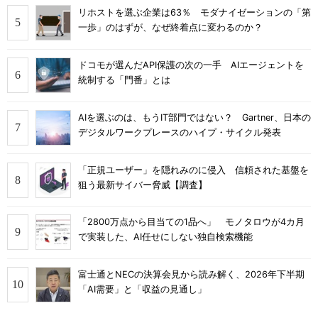
リホストを選ぶ企業は63％ モダナイゼーションの「第
一歩」のはずが、なぜ終着点に変わるのか？
ドコモが選んだAPI保護の次の一手 AIエージェントを
統制する「門番」とは
AIを選ぶのは、もうIT部門ではない？ Gartner、日本の
デジタルワークプレースのハイプ・サイクル発表
「正規ユーザー」を隠れみのに侵入 信頼された基盤を
狙う最新サイバー脅威【調査】
「2800万点から目当ての1品へ」 モノタロウが4カ月
で実装した、AI任せにしない独自検索機能
富士通とNECの決算会見から読み解く、2026年下半期
「AI需要」と「収益の見通し」