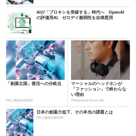
AIが「プロキシを突破する」時代へ OpenAI
の評価用AI、ゼロデイ脆弱性を自律悪用
「創薬立国」復活への分岐点
マーシャルのヘッドホンが
「ファッション」で終わらな
い理由
PR(三菱総合研究所)
PR(Marshall Group AB)
日本の創薬力低下、その本当の課題とは
PR(三菱総合研究所)