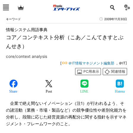
キーワード
2009年11月30日
情報システム用語事典
コア／コンテキスト分析（こあ／こんてきすとぶ
んせき）
core/context analysis
[
＠IT情報マネジメント編集部
，＠IT]
PC用表示
関連情報
Share
Post
LINE
Hatena
企業で絶え間ないイノベーション（注1）が行われるよう、そ
の諸活動（業務・市場・製品など）の競争優位性や差別化能力を
分析し、段階に応じた経営資源の再配分に関する指針を示すマネ
ジメント・フレームワークのこと。