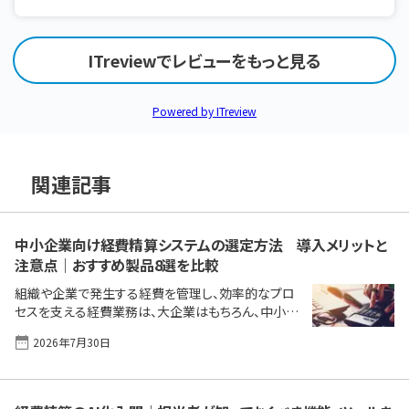
ITreviewでレビューをもっと見る
Powered by ITreview
関連記事
中小企業向け経費精算システムの選定方法 導入メリットと
注意点｜おすすめ製品8選を比較
組織や企業で発生する経費を管理し、効率的なプロ
セスを支える経費業務は、大企業はもちろん、中小企
業においても必要不可欠です。 本記事では、中小企業
2026年7月30日
が抱える経費精算、経理業務の課題から、経費精算シ
ステムを導入するメリットと選び方、おすすめの経費
精算システムとその特徴まで紹介します。アナログ方
法あるいは汎用ソフトを使用している会社、そして経