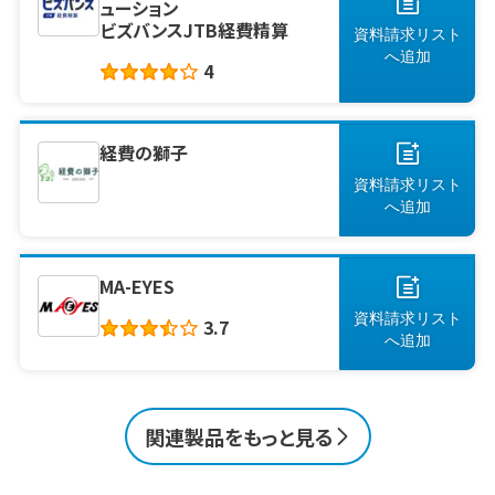
ューション
ビズバンスJTB経費精算
資料請求リスト
へ
追加
4
経費の獅子
資料請求リスト
へ
追加
MA-EYES
資料請求リスト
3.7
へ
追加
関連製品をもっと見る