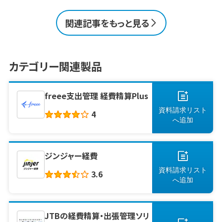
ることが多いものです。 この記事では、そんな経
費精算にまつわる課題を整理しながら、効率化
関連記事をもっと見る
のための実践的なポイントや、具体的なシステ
ム導入の方法について分かりやすく紹介します。
この1ページで解決！「経費精算システム」の主
な機能、メリット・デメリット、製品選定のポイント
を分かりやすく解説 経費精算の現場でよくある
カテゴリー関連製品
課題経費精算を効率化す [&hellip;]
freee支出管理 経費精算Plus
資料請求リスト
4
へ
追加
ジンジャー経費
資料請求リスト
3.6
へ
追加
JTBの経費精算・出張管理ソリ