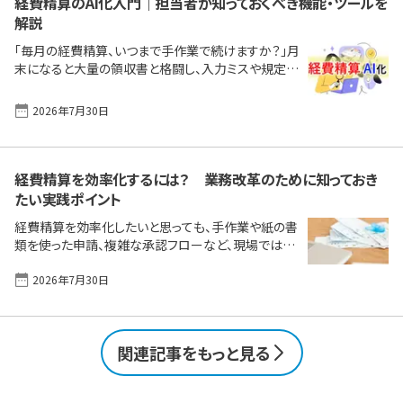
経費精算のAI化入門｜担当者が知っておくべき機能・ツールを
費精算システムを導入するかどうか悩んでいる企業
解説
の担当者の方は参考にしてください。 経費精算をまだ
アナログで行う中小企業にありがちな課題中小企業
「毎月の経費精算、いつまで手作業で続けますか？」月
が経費精算システムを導入するメリットと注意点中小
末になると大量の領収書と格闘し、入力ミスや規定違
企業が経費精算システムを選ぶ際のポイント中小企
反のチェックに追われる経理担当者。一方で、申請者
業におすすめの経費精算システ [&hellip;]
も面倒な入力作業や一時的な立て替えに負担を感じ
2026年7月30日
ています。このような、長年の課題であった非効率な経
費精算業務を、AI（人工知能）が根本から変えようとし
ています。 本記事では、AI搭載の経費精算システムが
持つ具体的な機能から、導入によって得られる本質的
経費精算を効率化するには？ 業務改革のために知っておき
なメリット、おすすめ製品、そして自社に最適なシステ
たい実践ポイント
ムを選び抜くためのポイントまで網羅的に解説します。
経費精算を効率化したいと思っても、手作業や紙の書
AIの力で経費精算業務を次世代のステージへと引き
類を使った申請、複雑な承認フローなど、現場ではさ
上げる、その第一歩を踏み出しましょう。 この
まざまな悩みが出てきます。毎月の締め切り前に申請
[&hellip;]
2026年7月30日
が集中したり、ミスが多発して担当者の負担が大きく
なったり、領収書の管理が煩雑になったりと、日常業
務のなかで困ることが多いものです。 この記事では、
そんな経費精算にまつわる課題を整理しながら、効率
関連記事をもっと見る
化のための実践的なポイントや、具体的なシステム導
入の方法について分かりやすく紹介します。 この1ペー
ジで解決！「経費精算システム」の主な機能、メリット・