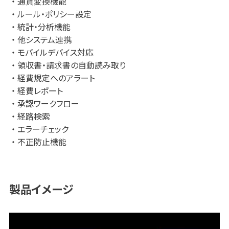
通貨変換機能
管理市場2023」
ルール・ポリシー設定
※2：ITreviewカテゴリーレポート「経費精算部門」（2023
統計・分析機能
Spring）
他システム連携
モバイルデバイス対応
領収書・請求書の自動読み取り
経費規定へのアラート
経費レポート
承認ワークフロー
経路検索
エラーチェック
不正防止機能
製品イメージ