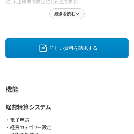
に、不正経費の防止にも役立ちます。
続きを読む
満足度No1のコンカーですが、理由はなんといっても導入～
運用までの手厚いサポート体制。
システムは導入してからの運用が重要ですが、コンカーでは
カスタマーサクセスやサポート担当者からの使いこなすため
のサポートを受けることができます。
詳しい資料を請求する
便利な使い方マニュアルや動画などをまとめたユーザー企
業向け情報サイト、ユーザー企業限定の特別イベントなどが
あり、初めて経費精算システムを導入する企業でも安心して
取り組めます。
機能
実際、導入により従業員皆さんの経費精算作業の工数は
80％以上削減されています。
経費精算システム
「Standard」版なら、初期費用０円、月額3万円台からと、業界
最安水準でご利用いただけます！
電子申請
経費カテゴリー設定
※1：ITR「ITR Market View：予算・経費・サブスクリプション