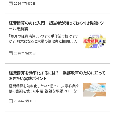
2026年7月30日
事では、中小企業が抱える経費精算、経理業務
の課題から、経費精算システムを導入するメリ
ットと選び方、おすすめの経費精算システムとそ
の特徴まで紹介します。アナログ方法あるいは
経費精算のAI化入門｜担当者が知っておくべき機能・ツ
汎用ソフトを使用している会社、そして経費精
ールを解説
算システムを導入するかどうか悩んでいる企業
の担当者の方は参考にしてください。 経費精算
「毎月の経費精算、いつまで手作業で続けます
をまだアナログで行う中小企業にありがちな課
か？」月末になると大量の領収書と格闘し、入力
題中小企業が経費精算システムを導入するメリ
ミスや規定違反のチェックに追われる経理担当
ットと注意点中小企業が経費精算システムを選
者。一方で、申請者も面倒な入力作業や一時的
2026年7月30日
ぶ際のポイント中小企業におすすめの経費精算
な立て替えに負担を感じています。このような、
システ [&hellip;]
長年の課題であった非効率な経費精算業務を、
AI（人工知能）が根本から変えようとしていま
す。 本記事では、AI搭載の経費精算システムが
経費精算を効率化するには？ 業務改革のために知って
持つ具体的な機能から、導入によって得られる
おきたい実践ポイント
本質的なメリット、おすすめ製品、そして自社に
経費精算を効率化したいと思っても、手作業や
最適なシステムを選び抜くためのポイントまで
紙の書類を使った申請、複雑な承認フローな
網羅的に解説します。AIの力で経費精算業務を
ど、現場ではさまざまな悩みが出てきます。毎月
次世代のステージへと引き上げる、その第一歩
2026年7月30日
の締め切り前に申請が集中したり、ミスが多発
を踏み出しましょう。 この [&hellip;]
して担当者の負担が大きくなったり、領収書の
管理が煩雑になったりと、日常業務のなかで困