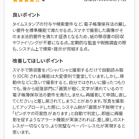
良いポイント
タイムスタンプの付与や検索要件など、電子帳簿保存法の厳し
い要件を標準機能で満たせる点。スマホで撮影した画像がそ
のまま法的要件を満たす証憑となるため、紙の領収書の回収
やファイリングが不要になる点。定期的な監査や税務調査の際
も、システム上で検索・提示が完結する点。
改善してほしいポイント
スマホで領収書をパシャパシャと撮影するだけで自動読み取
り（OCR）される機能は大変便利で重宝しています。しかし、移
動中などに急いで撮影すると、自分ではきれいに撮ったつもり
でも、後から経理部門に「画質が粗く、文字が潰れているので
電子帳簿保存法の要件を満たしません。再撮影して申請し直し
てください」と差し戻されてしまうことがあります。写真を撮影
してアップロードした際に、システム側が「画質が不鮮明です」
「ピンボケの可能性があります」と自動で判定し、即座に再撮
影を促すようなアラート機能が実装されれば、差し戻しのスト
レスが一切なくなり、より完璧なペーパーレス化が実現すると
思います。