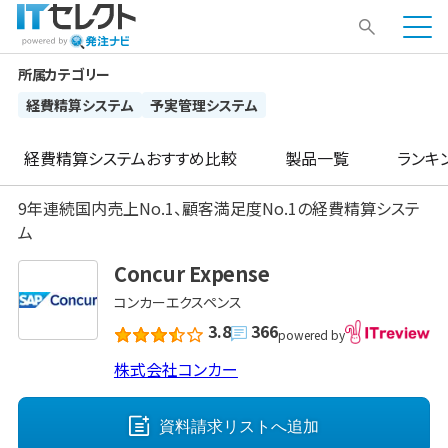
所属カテゴリー
経費精算システム
予実管理システム
経費精算システム
おすすめ比較
製品一覧
ランキ
9年連続国内売上No.1、顧客満足度No.1の経費精算システ
ム
Concur Expense
コンカーエクスペンス
3.8
366
powered by
株式会社コンカー
資料請求リストへ
追加