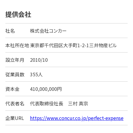
デメリット、製品選定のポイントを分かりやすく解説 経
費精算の現場でよくある課題経費精算を効率化す
提供会社
[&hellip;]
社名
株式会社コンカー
本社所在地
東京都千代田区大手町1-2-1三井物産ビル
設立年月
2010/10
従業員数
355人
資本金
410,000,000円
代表者名
代表取締役社長 三村 真宗
企業URL
https://www.concur.co.jp/perfect-expense