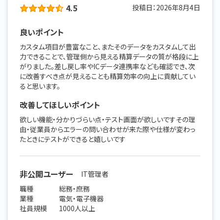
4.5
投稿日：
2026年8月4日
良いポイント
カスタム項目が豊富なこと、またそのデータをカスタムして出
力できることで、管理側から見える精算データの質が格段に上
がりました。差し戻し率やICデータ連携率なども確認でき、次
に改善すべき点が見えることも精算効率の向上に貢献してい
ると思います。
改善してほしいポイント
欲しい機能・分かりづらい点・テスト画面が欲しいですその理
由・従業員からエラーの問い合わせが来た際や仕様が変わっ
たときにテストができると嬉しいです
非公開ユーザー
IT管理者
職種
総務・庶務
業種
電気・電子機器
社員規模
1000人以上