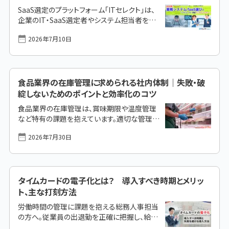
SaaS選定のプラットフォーム「ITセレクト」は、
企業のIT・SaaS選定者やシステム担当者を対
象に、「2026年 業務システム（SaaS）選びのリ
2026年7月10日
アル体験調査」を実施しました。 本調査から、
IT・SaaS製品の選定において選定実務担当者
の51.4％が費用対効果（ROI）の算出に頭を抱
える一方で、決裁層の80％はコスト以上に「使
食品業界の在庫管理に求められる社内体制｜失敗・破
いやすさ・UI/UX」を最優先しているという意外
な実態が分かりました。また、導入後の定着に
綻しないためのポイントと効率化のコツ
37％が苦労している現状など、カタログスペッ
食品業界の在庫管理は、賞味期限や温度管理
クだけでは見えない「選定の落とし穴」と、DXに
など特有の課題を抱えています。適切な管理が
成功している企業が共通して実践する「比較検
できていないと、食品ロスの増加や信用失墜の
討の成功パターン」も浮き彫りになりました。 こ
2026年7月30日
リスクにつながりかねません。本記事では、食
の [&hellip;]
品業界における在庫管理の基本から効率化の
アイデア、おすすめのシステムまで、実践的なポ
イントを詳しく解説します。現場の課題解決にお
タイムカードの電子化とは？ 導入すべき時期とメリッ
役立てください。 まずはこの1ページで解決！
「在庫管理システム」の主な機能、メリット／デ
ト、主な打刻方法
メリット、選定ポイントを徹底解説 食品業界に
労働時間の管理に課題を抱える総務人事担当
おける在庫管理の基本食品の在庫管理で抱え
の方へ。従業員の出退勤を正確に把握し、給与
やすい課題食品の在庫管理を効率化するため
計算のエラーをなくすために、タイムカードの電