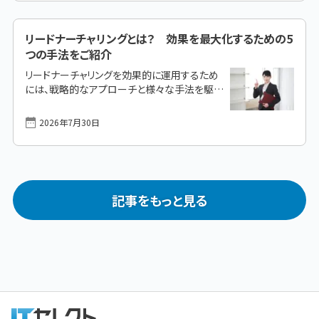
の記事を読めば「自社に合った補助金が分か
る」「失敗しない準備ができる」内容となってい
リードナーチャリングとは？ 効果を最大化するための5
ます。 なお、本記事はまず、2025年度制度の公
つの手法をご紹介
募終了が迫るなかでの「駆け込み版」として情
報を整理しました。一部に2026年にまたがって
リードナーチャリングを効果的に運用するため
公募スケジュールが設定されている制度もあ
には、戦略的なアプローチと様々な手法を駆使
ります。2026年1月から2月の最終締め切りを
することが重要です。ここでは、リードナーチャリ
狙う企業はもちろん、次年度の活用を
ングの効果を最大化するための5つの具体的な
2026年7月30日
[&hellip;]
手法を紹介します。 リードナーチャリングとは？
リードナーチャリングの流れリードナーチャリン
グを理解して効果的に運用しましょう リードナ
ーチャリングとは？ リードナーチャリングは、見
込み客（リード）との関係を深め、購買意欲を高
記事をもっと見る
めるための戦略的なマーケティングプロセスで
す。 似た言葉として「リードジェネレーション」が
あります。リードジェネレーションは、リード（潜
在顧客）の発掘や獲得を目的とした活動です。
一方で、リードナーチャリン [&hellip;]