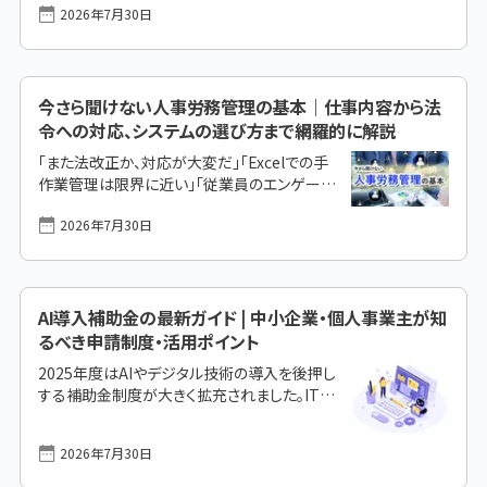
のアイデア食品業界で活用できる在庫管理シ
2026年7月30日
子化を考えることは今や必要不可欠といえるス
ステム・アプリの種類食品業界における代表
テップです。早期の業務DX化が叫ばれる昨今、
[&hellip;]
クラウド型／SaaS型システムの導入を中心に
多くの企業が導入・刷新を決め、早速多くの成
果を出しています。しかし、それは分かっている
今さら聞けない人事労務管理の基本｜仕事内容から法
けれど方法が分からず、どのシステムを選ぶべ
令への対応、システムの選び方まで網羅的に解説
きか、導入にはどのようなステップが必要なの
「また法改正か、対応が大変だ」「Excelでの手
かを模索している人も多いかもしれません。 こ
作業管理は限界に近い」「従業員のエンゲージ
の記事では、タイムカード電子化の概要や背
メントを高めたいが、何から手をつけれ
景、対策導入のタイミング、具体的な打刻方法、
2026年7月30日
ば……」。企業の成長を支える人事部門の担当
メリットや注意点などを総合的に解説します。企
者や経営者の皆様は、このような悩みを抱えて
業 [&hellip;]
いないでしょうか。人事労務管理は、給与計算
や社会保険手続きといった「守り」の業務だけで
なく、従業員の生産性を高め、企業価値を向上
AI導入補助金の最新ガイド | 中小企業・個人事業主が知
させる「攻め」の役割を担う重要な機能です。 本
るべき申請制度・活用ポイント
記事では、人事労務管理の基本おさらいから、
2025年度はAIやデジタル技術の導入を後押し
多くの企業が直面する課題、そしてシステム活
する補助金制度が大きく拡充されました。IT導
用による解決策までを体系的に解説します。こ
入補助金やものづくり補助金、新事業進出補助
の記事を読めば、自社の労務管理体制を見直
金、省力化投資補助金、自治体の独自支援ま
し、次の一歩を踏み出すための具体的なヒント
2026年7月30日
で、AI活用に役立つ最新の公的支援策を網羅的
が得られ [&hellip;]
に解説します。初めて申請を検討する方でも、こ