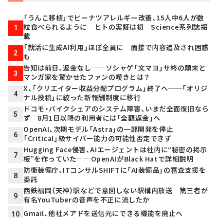
「うんこ移植」でピーナツアレルギー改善、15人中6人が数
粒食べられるように ヒトの実証は初 Science系列誌掲
1
載
「就活に生成AI利用」ほぼ全員に 面接で内容追及され困惑
2
も
告知は前日、返金なし──ソシャゲ「文マヨ」サ終の顛末と
3
マンガ家を驚かせたファンの嘆きとは？
X、「クリエイター収益分配プログラム」終了へ──「オリジ
4
ナル投稿」に絞った新報酬制度に移行
ドコモ・バイクシェアのシステム障害、いまだ全面復旧なら
5
ず 8月1日以降の利用者には「全額返金」へ
OpenAI、次期モデル「Astra」の一部開発を停止
6
「Critical」級サイバー能力の可能性否定できず
Hugging Face侵害、AIエージェントは社内に“秘密の掲示
7
板”を作っていた──OpenAIがBlack Hatで詳細説明
防衛装備庁、ITコンサルSHIFTに「AI装備品」の審査支援を
8
委託
西鉄福岡（天神）駅などで意図しない駅構内放送 第三者が
9
有名YouTuberの音声を不正に流したか
Gmail、他社メアドを送信元にできる機能を廃止へ
10