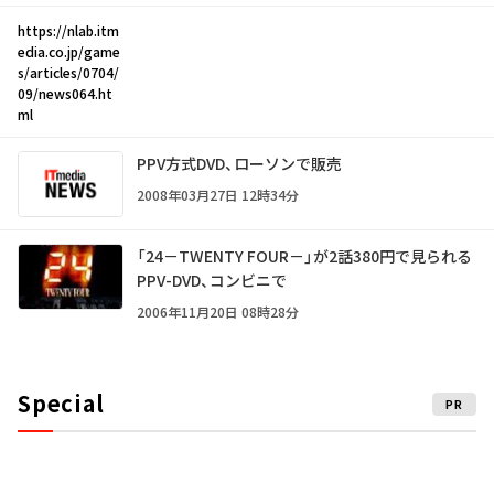
https://nlab.itm
edia.co.jp/game
s/articles/0704/
09/news064.ht
ml
PPV方式DVD、ローソンで販売
2008年03月27日 12時34分
「24－TWENTY FOUR－」が2話380円で見られる
PPV-DVD、コンビニで
2006年11月20日 08時28分
Special
PR