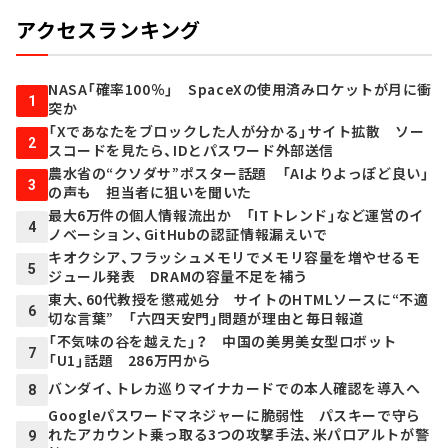
アクセスランキング
NASA「確率100％」 SpaceXの使用済みロケットが月に衝
1
突か
「Xであなたをブロックした人が分かる」サイト拡散 ソー
2
スコードを見たら、IDとパスワード外部送信
農水省の“クソダサ”ポスター話題 「AIよりよっぽど良い」
3
の声も 担当者に狙いを聞いた
最大6万件の個人情報流出か 「ITトレンド」など運営のイ
4
ノベーション、GitHubの認証情報漏えいで
キオクシア、フラッシュメモリでメモリ容量を増やせるモ
5
ジュール発表 DRAMの容量不足を補う
東大、60代教授を懲戒処分 サイトのHTMLソースに“不適
6
切な言葉” 「六四天安門」問題が理由と毎日報道
「不気味の谷を越えた」？ 中国の美男美女型ロボット
7
「U1」話題 286万円から
バンダイ、トレカ巡りマイナカードでの本人確認を導入へ
8
Googleパスワードマネジャーに脆弱性 パスキーで守ら
れたアカウント乗っ取る3つの攻撃手法、米パロアルトが警
9