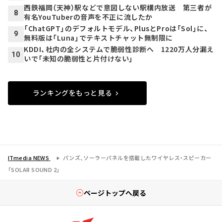
西鉄福岡（天神）駅などで意図しない駅構内放送 第三者が
8
有名YouTuberの音声を不正に流したか
「ChatGPT」のデフォルトモデル、PlusとProは「Sol」に、
9
無料版は「Luna」でテキストチャット無制限に
KDDI、社内の全システムで脆弱性診断へ 1220万人分漏え
10
いで「未知の脆弱性と片付けない」
ランキングをもっと見る
ITmedia NEWS
パンズ、ソーラーパネルを搭載したワイヤレス・スピーカー
「SOLAR SOUND 2」
ページトップへ戻る