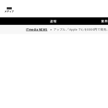
メディア
速報
業界
ITmedia NEWS
アップル、「Apple TV」を8800円で発売、