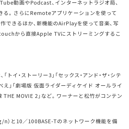
uTube動画やPodcast、インターネットラジオ局、
試聴できる。さらにRemoteアプリケーションを使って
hから操作できるほか、新機能のAirPlayを使って音楽、写
d touchから直接Apple TVにストリーミングするこ
トイ・ストーリー3」「セックス・アンド・ザ・シテ
母べえ」「劇場版 仮面ライダーディケイド オールライ
THE MOVIE 2」など。ワーナーと松竹がコンテン
a/b/g/n）と10／100BASE-Tのネットワーク機能を備