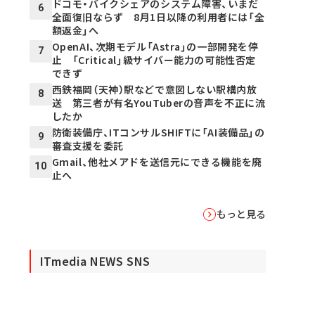
ドコモ・バイクシェアのシステム障害、いまだ
6
全面復旧ならず 8月1日以降の利用者には「全
額返金」へ
OpenAI、次期モデル「Astra」の一部開発を停
7
止 「Critical」級サイバー能力の可能性否定
できず
西鉄福岡（天神）駅などで意図しない駅構内放
8
送 第三者が有名YouTuberの音声を不正に流
したか
防衛装備庁、ITコンサルSHIFTに「AI装備品」の
9
審査支援を委託
Gmail、他社メアドを送信元にできる機能を廃
10
止へ
もっと見る
ITmedia NEWS SNS