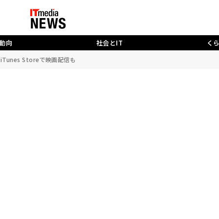
動向
社会とIT
く
iTunes Storeで映画配信も