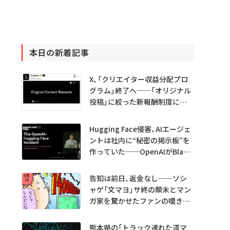
本日の新着記事
X、「クリエイター収益分配プロ
グラム」終了へ──「オリジナル
投稿」に絞った新報酬制度に移
行
Hugging Face侵害、AIエージェ
ントは社内に“秘密の掲示板”を
作っていた──OpenAIがBlack
Hatで詳細説明
告知は前日、返金なし──ソシ
ャゲ「文マヨ」サ終の顛末とマン
ガ家を驚かせたファンの嘆きと
は？
熊本県の「トラック通れた道マ