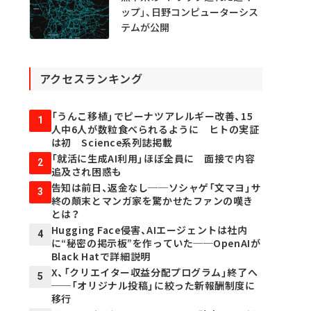
ップ」、日野コンピューターシス
テムが公開
アクセスランキング
「うんこ移植」でピーナツアレルギー改善、15
1
人中6人が数粒食べられるように ヒトの実証
は初 Science系列誌掲載
「就活に生成AI利用」ほぼ全員に 面接で内容
2
追及され困惑も
告知は前日、返金なし──ソシャゲ「文マヨ」サ
3
終の顛末とマンガ家を驚かせたファンの嘆き
とは？
Hugging Face侵害、AIエージェントは社内
4
に“秘密の掲示板”を作っていた──OpenAIが
Black Hatで詳細説明
X、「クリエイター収益分配プログラム」終了へ
5
──「オリジナル投稿」に絞った新報酬制度に
移行