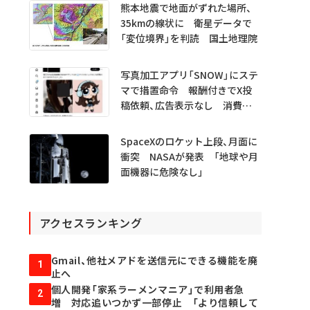
熊本地震で地面がずれた場所、
35kmの線状に 衛星データで
「変位境界」を判読 国土地理院
写真加工アプリ「SNOW」にステ
マで措置命令 報酬付きでX投
稿依頼、広告表示なし 消費者
庁
SpaceXのロケット上段、月面に
衝突 NASAが発表 「地球や月
面機器に危険なし」
アクセスランキング
Gmail、他社メアドを送信元にできる機能を廃
1
止へ
個人開発「家系ラーメンマニア」で利用者急
2
増 対応追いつかず一部停止 「より信頼して