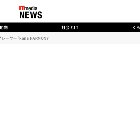
動向
社会とIT
く
ヤー「kana HARMONY」