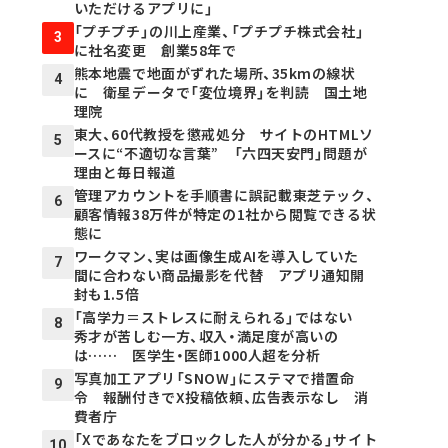
いただけるアプリに」
「プチプチ」の川上産業、「プチプチ株式会社」
3
に社名変更 創業58年で
熊本地震で地面がずれた場所、35kmの線状
4
に 衛星データで「変位境界」を判読 国土地
理院
東大、60代教授を懲戒処分 サイトのHTMLソ
5
ースに“不適切な言葉” 「六四天安門」問題が
理由と毎日報道
管理アカウントを手順書に誤記載――東芝テック、
6
顧客情報38万件が特定の1社から閲覧できる状
態に
ワークマン、実は画像生成AIを導入していた
7
間に合わない商品撮影を代替 アプリ通知開
封も1.5倍
「高学力＝ストレスに耐えられる」ではない
8
秀才が苦しむ一方、収入・満足度が高いの
は…… 医学生・医師1000人超を分析
写真加工アプリ「SNOW」にステマで措置命
9
令 報酬付きでX投稿依頼、広告表示なし 消
費者庁
「Xであなたをブロックした人が分かる」サイト
10