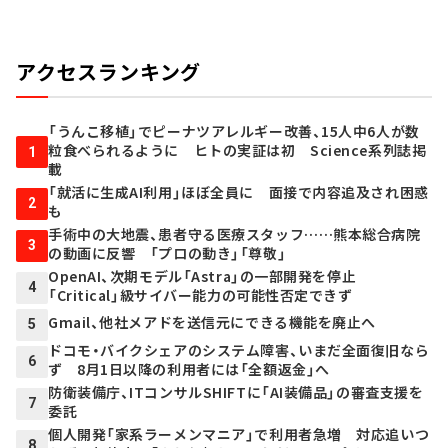
アクセスランキング
「うんこ移植」でピーナツアレルギー改善、15人中6人が数
粒食べられるように ヒトの実証は初 Science系列誌掲
1
載
「就活に生成AI利用」ほぼ全員に 面接で内容追及され困惑
2
も
手術中の大地震、患者守る医療スタッフ……熊本総合病院
3
の動画に反響 「プロの動き」「尊敬」
OpenAI、次期モデル「Astra」の一部開発を停止
4
「Critical」級サイバー能力の可能性否定できず
Gmail、他社メアドを送信元にできる機能を廃止へ
5
ドコモ・バイクシェアのシステム障害、いまだ全面復旧なら
6
ず 8月1日以降の利用者には「全額返金」へ
防衛装備庁、ITコンサルSHIFTに「AI装備品」の審査支援を
7
委託
個人開発「家系ラーメンマニア」で利用者急増 対応追いつ
8