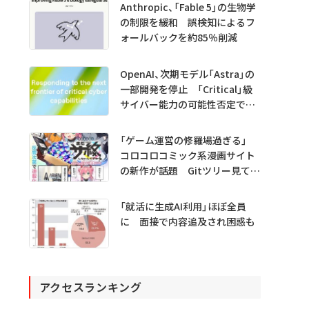
Anthropic、「Fable 5」の生物学
の制限を緩和 誤検知によるフ
ォールバックを約85％削減
OpenAI、次期モデル「Astra」の
一部開発を停止 「Critical」級
サイバー能力の可能性否定でき
ず
「ゲーム運営の修羅場過ぎる」
コロコロコミック系漫画サイト
の新作が話題 Gitツリー見てガ
チャ不具合の犯人探し
「就活に生成AI利用」ほぼ全員
に 面接で内容追及され困惑も
アクセスランキング