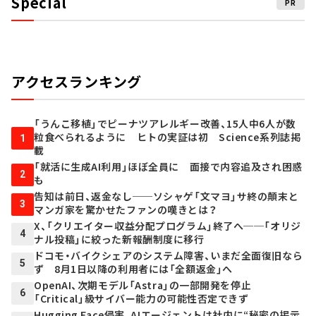
Special
PR
アクセスランキング
「うんこ移植」でピーナツアレルギー改善、15人中6人が数
粒食べられるように ヒトの実証は初 Science系列誌掲
1
載
「就活に生成AI利用」ほぼ全員に 面接で内容追及され困惑
2
も
告知は前日、返金なし──ソシャゲ「文マヨ」サ終の顛末と
3
マンガ家を驚かせたファンの嘆きとは？
X、「クリエイター収益分配プログラム」終了へ──「オリジ
4
ナル投稿」に絞った新報酬制度に移行
ドコモ・バイクシェアのシステム障害、いまだ全面復旧なら
5
ず 8月1日以降の利用者には「全額返金」へ
OpenAI、次期モデル「Astra」の一部開発を停止
6
「Critical」級サイバー能力の可能性否定できず
Hugging Face侵害、AIエージェントは社内に“秘密の掲示