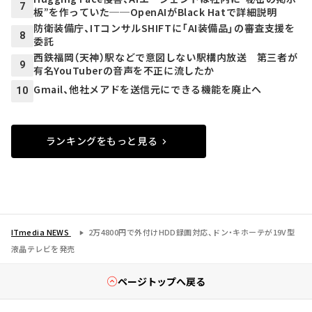
7
板”を作っていた──OpenAIがBlack Hatで詳細説明
防衛装備庁、ITコンサルSHIFTに「AI装備品」の審査支援を
8
委託
西鉄福岡（天神）駅などで意図しない駅構内放送 第三者が
9
有名YouTuberの音声を不正に流したか
Gmail、他社メアドを送信元にできる機能を廃止へ
10
ランキングをもっと見る
ITmedia NEWS
2万4800円で外付けHDD録画対応、ドン・キホーテが19V型
液晶テレビを発売
ページトップへ戻る