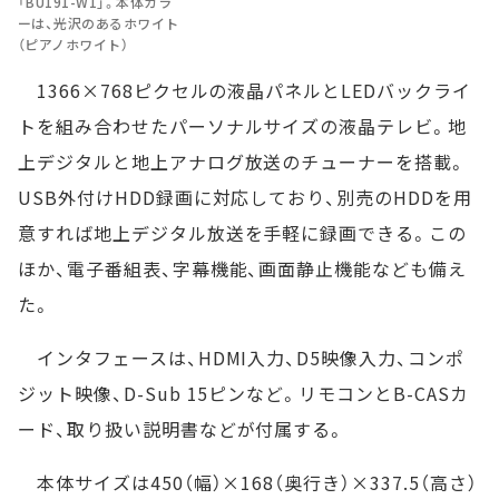
「BU191-W1」。本体カラ
ーは、光沢のあるホワイト
（ピアノホワイト）
1366×768ピクセルの液晶パネルとLEDバックライ
トを組み合わせたパーソナルサイズの液晶テレビ。地
上デジタルと地上アナログ放送のチューナーを搭載。
USB外付けHDD録画に対応しており、別売のHDDを用
意すれば地上デジタル放送を手軽に録画できる。この
ほか、電子番組表、字幕機能、画面静止機能なども備え
た。
インタフェースは、HDMI入力、D5映像入力、コンポ
ジット映像、D-Sub 15ピンなど。リモコンとB-CASカ
ード、取り扱い説明書などが付属する。
本体サイズは450（幅）×168（奥行き）×337.5（高さ）