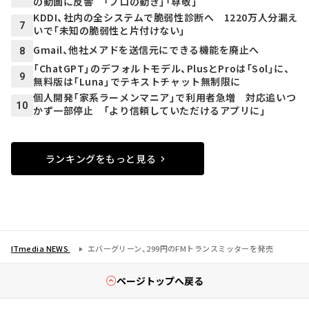
の動画に反響 「プロの動き」「尊敬」
KDDI、社内の全システムで脆弱性診断へ 1220万人分漏え
7
いで「未知の脆弱性と片付けない」
Gmail、他社メアドを送信元にできる機能を廃止へ
8
「ChatGPT」のデフォルトモデル、PlusとProは「Sol」に、
9
無料版は「Luna」でテキストチャット無制限に
個人開発「家系ラーメンマニア」で利用者急増 対応追いつ
10
かず一部停止 「より信頼していただけるアプリに」
ランキングをもっと見る
ITmedia NEWS
エバーグリーン、299円のFMトランスミッターを発売
ページトップへ戻る