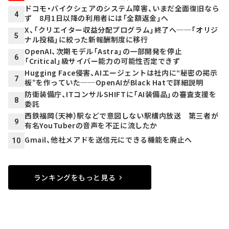
ドコモ・バイクシェアのシステム障害、いまだ全面復旧なら
4
ず 8月1日以降の利用者には「全額返金」へ
X、「クリエイター収益分配プログラム」終了へ──「オリジ
5
ナル投稿」に絞った新報酬制度に移行
OpenAI、次期モデル「Astra」の一部開発を停止
6
「Critical」級サイバー能力の可能性否定できず
Hugging Face侵害、AIエージェントは社内に“秘密の掲示
7
板”を作っていた──OpenAIがBlack Hatで詳細説明
防衛装備庁、ITコンサルSHIFTに「AI装備品」の審査支援を
8
委託
西鉄福岡（天神）駅などで意図しない駅構内放送 第三者が
9
有名YouTuberの音声を不正に流したか
Gmail、他社メアドを送信元にできる機能を廃止へ
10
ランキングをもっと見る