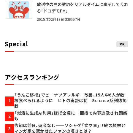
放送中の曲の歌詞をリアルタイムに表示してくれ
る「ドコデモFM」
2015年02月18日 22時57分
Special
PR
アクセスランキング
「うんこ移植」でピーナツアレルギー改善、15人中6人が数
粒食べられるように ヒトの実証は初 Science系列誌掲
1
載
「就活に生成AI利用」ほぼ全員に 面接で内容追及され困惑
2
も
告知は前日、返金なし──ソシャゲ「文マヨ」サ終の顛末と
3
マンガ家を驚かせたファンの嘆きとは？