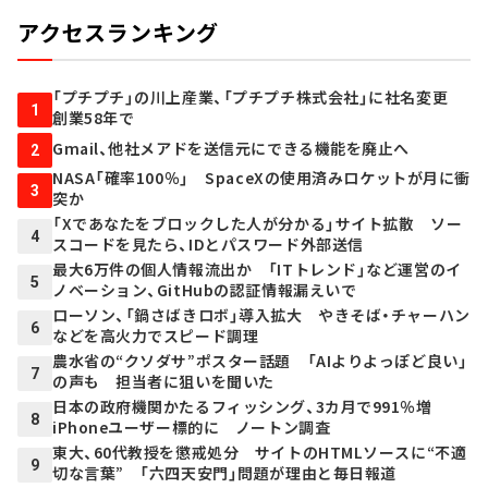
アクセスランキング
「プチプチ」の川上産業、「プチプチ株式会社」に社名変更
1
創業58年で
Gmail、他社メアドを送信元にできる機能を廃止へ
2
NASA「確率100％」 SpaceXの使用済みロケットが月に衝
3
突か
「Xであなたをブロックした人が分かる」サイト拡散 ソー
4
スコードを見たら、IDとパスワード外部送信
最大6万件の個人情報流出か 「ITトレンド」など運営のイ
5
ノベーション、GitHubの認証情報漏えいで
ローソン、「鍋さばきロボ」導入拡大 やきそば・チャーハン
6
などを高火力でスピード調理
農水省の“クソダサ”ポスター話題 「AIよりよっぽど良い」
7
の声も 担当者に狙いを聞いた
日本の政府機関かたるフィッシング、3カ月で991％増
8
iPhoneユーザー標的に ノートン調査
東大、60代教授を懲戒処分 サイトのHTMLソースに“不適
9
切な言葉” 「六四天安門」問題が理由と毎日報道