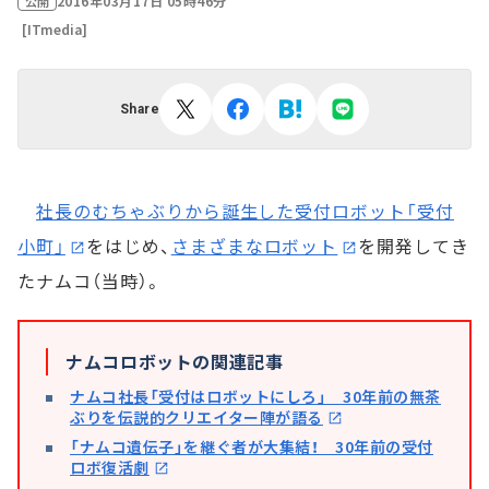
2016年03月17日 05時46分
公開
[ITmedia]
Share
社長のむちゃぶりから誕生した受付ロボット「受付
小町」
をはじめ、
さまざまなロボット
を開発してき
たナムコ（当時）。
ナムコロボットの関連記事
ナムコ社長「受付はロボットにしろ」 30年前の無茶
ぶりを伝説的クリエイター陣が語る
「ナムコ遺伝子」を継ぐ者が大集結！ 30年前の受付
ロボ復活劇