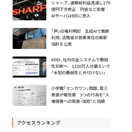
シャープ、通期純利益見通し170
億円下方修正 円安など影響
AIサーバは9月に参入
「声」の権利明記 生成AIで無断
利用、法務省が民事責任の解釈
指針を公表
KDDI、社内の全システムで脆弱
性診断へ 1220万人分漏えいで
「未知の脆弱性と片付けない」
小学館「マンガワン」問題、第三
者委が報告書 3つの行為を“人
権侵害への助長・加担”と指摘
アクセスランキング