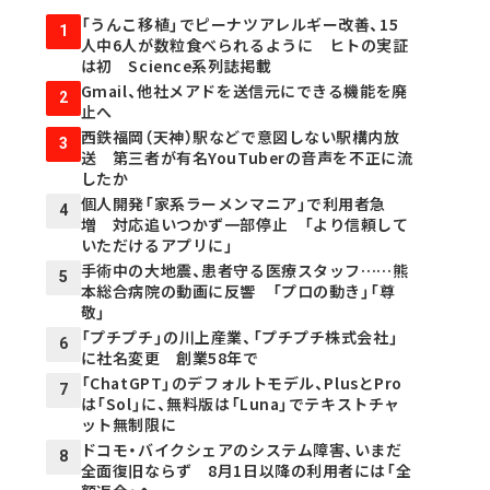
「うんこ移植」でピーナツアレルギー改善、15
1
人中6人が数粒食べられるように ヒトの実証
は初 Science系列誌掲載
Gmail、他社メアドを送信元にできる機能を廃
2
止へ
西鉄福岡（天神）駅などで意図しない駅構内放
3
送 第三者が有名YouTuberの音声を不正に流
したか
個人開発「家系ラーメンマニア」で利用者急
4
増 対応追いつかず一部停止 「より信頼して
いただけるアプリに」
手術中の大地震、患者守る医療スタッフ……熊
5
本総合病院の動画に反響 「プロの動き」「尊
敬」
「プチプチ」の川上産業、「プチプチ株式会社」
6
に社名変更 創業58年で
「ChatGPT」のデフォルトモデル、PlusとPro
7
は「Sol」に、無料版は「Luna」でテキストチャ
ット無制限に
ドコモ・バイクシェアのシステム障害、いまだ
8
全面復旧ならず 8月1日以降の利用者には「全