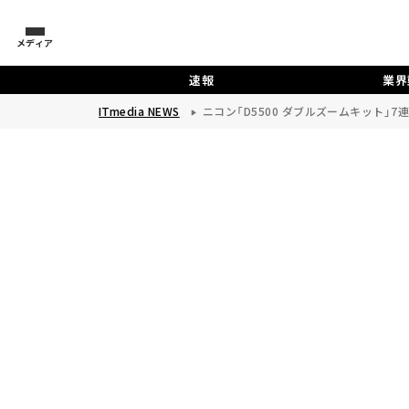
メディア
速報
業界
ITmedia NEWS
ニコン「D5500 ダブルズームキット」