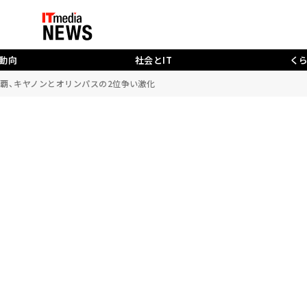
動向
社会とIT
く
7連覇、キヤノンとオリンパスの2位争い激化