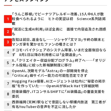
「うんこ移植」でピーナツアレルギー改善、15人中6人が数
粒食べられるように ヒトの実証は初 Science系列誌掲
1
載
「就活に生成AI利用」ほぼ全員に 面接で内容追及され困惑
2
も
告知は前日、返金なし──ソシャゲ「文マヨ」サ終の顛末と
3
マンガ家を驚かせたファンの嘆きとは？
ドコモ・バイクシェアのシステム障害、いまだ全面復旧なら
4
ず 8月1日以降の利用者には「全額返金」へ
X、「クリエイター収益分配プログラム」終了へ──「オリジ
5
ナル投稿」に絞った新報酬制度に移行
OpenAI、次期モデル「Astra」の一部開発を停止
6
「Critical」級サイバー能力の可能性否定できず
Hugging Face侵害、AIエージェントは社内に“秘密の掲示
7
板”を作っていた──OpenAIがBlack Hatで詳細説明
防衛装備庁、ITコンサルSHIFTに「AI装備品」の審査支援を
8
委託
西鉄福岡（天神）駅などで意図しない駅構内放送 第三者が
9
有名YouTuberの音声を不正に流したか