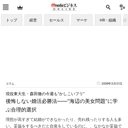
トップ
経営
セールス
マーケ
HR・組織
コラム
2009年3月31日
現役東大生・森田徹の今週も“かしこいフリ”
後悔しない婚活必勝法――“海辺の美女問題”に学
ぶ合理的選択
理想が高すぎて結婚ができなかったり、売れ残ったりする人も多
い。妥協をするべきだと自覚をしているのに、、なかなか妥協で