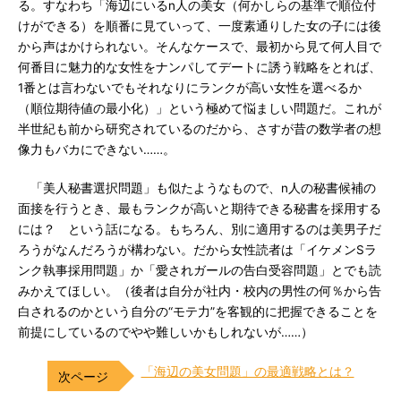
る。すなわち「海辺にいるn人の美女（何かしらの基準で順位付
けができる）を順番に見ていって、一度素通りした女の子には後
から声はかけられない。そんなケースで、最初から見て何人目で
何番目に魅力的な女性をナンパしてデートに誘う戦略をとれば、
1番とは言わないでもそれなりにランクが高い女性を選べるか
（順位期待値の最小化）」という極めて悩ましい問題だ。これが
半世紀も前から研究されているのだから、さすが昔の数学者の想
像力もバカにできない……。
「美人秘書選択問題」も似たようなもので、n人の秘書候補の
面接を行うとき、最もランクが高いと期待できる秘書を採用する
には？ という話になる。もちろん、別に適用するのは美男子だ
ろうがなんだろうが構わない。だから女性読者は「イケメンSラ
ンク執事採用問題」か「愛されガールの告白受容問題」とでも読
みかえてほしい。（後者は自分が社内・校内の男性の何％から告
白されるのかという自分の“モテ力”を客観的に把握できることを
前提にしているのでやや難しいかもしれないが……）
「海辺の美女問題」の最適戦略とは？