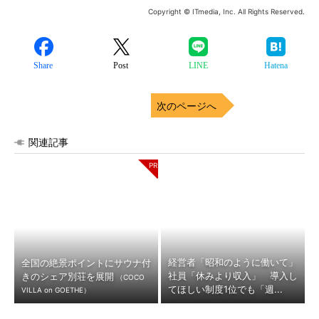
Copyright © ITmedia, Inc. All Rights Reserved.
Share
Post
LINE
Hatena
次のページへ
関連記事
経営者「昭和のように働いて」
全国の絶景ポイントにサウナ付
社員「休みより収入」 導入し
きのシェア別荘を展開
（COCO
てほしい制度1位でも「週...
VILLA on GOETHE）