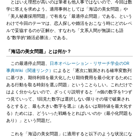
とはいえ理想が高いのは筆者も他人事ではないので、今回は数
学に答えを求めよう。適用事例としては「海辺の美女問題」や
「美人秘書採用問題」で有名な「最適停止問題」である。という
わけで今回のテーマは、恋人探しや婚活をおこなう時にどのレベ
ルで妥協するのが正解か、すなわち「文系人間が無謀にも語
る“数学的”婚活必勝法」である。
「海辺の美女問題」とは何か？
この最適停止問題、
日本オペレーション・リサーチ学会のOR
事典Wiki（関連リンク）
によると「逐次に観測される確率変数列
に基づき、期待利得を最大化したり期待費用を最小化するために
ある行動を取る時刻を選ぶ問題」ということらしい。これだけで
はよく分からないので、ざっくり説明すると「n個の数字を1つず
つ見ていって、1回見た数字は選択しない限りその場で破棄され
るとすると、最も大きい数字を選ぶ（あるいは期待値を最大化す
る）ためには、どういった戦略をとればいいのか（最小化問題も
あり）」という問題だ。
これを「海辺の美女問題」に適用すると以下のような状況にな