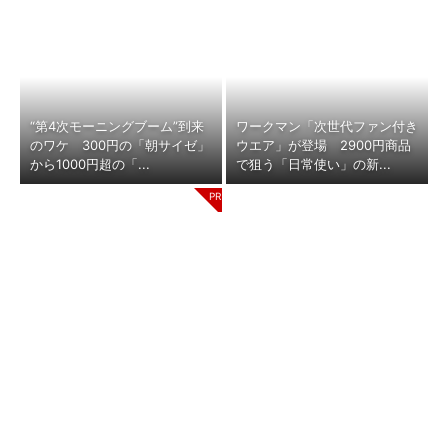
“第4次モーニングブーム”到来
ワークマン「次世代ファン付き
のワケ 300円の「朝サイゼ」
ウエア」が登場 2900円商品
から1000円超の「...
で狙う「日常使い」の新...
「上司の好みで昇進」「ゴルフ
すべてが絶景、収益も得られる
や飲み会でコミュニケーショ
その仕組みとは
（COCO VILLA on
ン」──会社をむしばむ“お...
GOETHE）