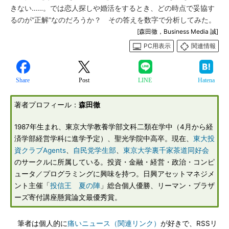
きない……。では恋人探しや婚活をするとき、どの時点で妥協す
るのが“正解”なのだろうか？ その答えを数字で分析してみた。
[森田徹，Business Media 誠]
PC用表示
関連情報
Share
Post
LINE
Hatena
著者プロフィール：
森田徹
1987年生まれ、東京大学教養学部文科二類在学中（4月から経
済学部経営学科に進学予定）、聖光学院中高卒。現在、
東大投
資クラブAgents
、
自民党学生部
、
東京大学裏千家茶道同好会
のサークルに所属している。投資・金融・経営・政治・コンピ
ュータ／プログラミングに興味を持つ。日興アセットマネジメ
ント主催「
投信王 夏の陣
」総合個人優勝、リーマン・ブラザ
ーズ寄付講座懸賞論文最優秀賞。
筆者は個人的に
痛いニュース（関連リンク）
が好きで、RSSリ