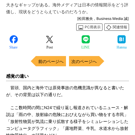
大きなギャップがある。海外メディアは日本の情報開示をどう評
価し、現状をどうとらえているのだろうか。
[松田雅央，Business Media 誠]
PC用表示
関連情報
Share
Post
LINE
Hatena
前のページへ
次のページへ
感覚の違い
冒頭、国内と海外では原発事故の危機意識が異なると書いた
が、その背景は以下の通りだ。
ここ数時間の間にN24で繰り返し報道されているニュース・解
説は「雨の中、放射線の危険におびえながら買い物をする市民」
「放射性物質が気流に乗り拡散する様子をシミュレーションした
コンピュータグラフィック」「露地野菜、牛乳、水道水から放射