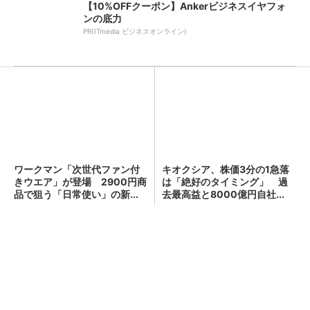
【10%OFFクーポン】Ankerビジネスイヤフォ
ンの底力
PR(ITmedia ビジネスオンライン)
ワークマン「次世代ファン付
GOETHEとFINCHIがタッグを
きウエア」が登場 2900円商
組み、新メディアを創設
品で狙う「日常使い」の新...
PR(FINCHI on GOETHE)
キオクシア、株価3分の1急落は「絶好のタイミ
ング」 過去最高益と8000億円自社...
顧客満足度が高いコンビニ 2位「ローソン」