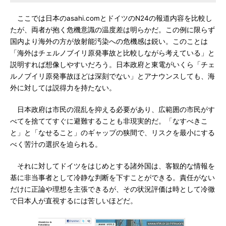
ここでは日本のasahi.comとドイツのN24の報道内容を比較し
たが、両者が抱く危機意識の温度差は明らかだ。この例に限らず
国内より海外の方が放射能汚染への危機感は鋭い。このことは
「海外はチェルノブイリ原発事故と比較しながら考えている」と
説明すれば想像しやすいだろう。日本政府と東電がいくら「チェ
ルノブイリ原発事故ほどは深刻でない」とアナウンスしても、海
外に対しては説得力を持たない。
日本政府は市民の混乱を抑える必要があり、広範囲の市民がす
べてを捨ててすぐに避難することも非現実的だ。「なすべきこ
と」と「なせること」のギャップの狭間で、リスクを最小にする
べく苦汁の選択を迫られる。
それに対してドイツをはじめとする諸外国は、客観的な情報を
基に非当事者として冷静な判断を下すことができる。責任がない
だけに正論や理想を主張できるが、その状況評価は時として冷徹
で日本人が直視するには苦しいほどだ。