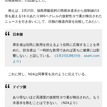
性物質検出」の話題などだ。
例えば、3月21日、福島県飯舘村の簡易水道水から規制値の3
倍を超える1キロあたり965ベクレルの放射性ヨウ素が検出された
ニュースを引き合いにして、日独の報道内容を比較してみたい。
日本側
厚生省は住民に飲用を控えるよう住民に広報することを求
めた。担当者は「一時的な飲用であれば直ちに健康には影
響しない」と話している。（
3月21日2時31分、asahi.com
より
）
これに対し、N24は同事実を次のように伝えている。
ドイツ側
あり得ないほど高濃度の放射性ヨウ素が検出された。もう
水道水を飲むことはできない。（N24より）