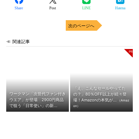
Share
Post
LINE
Hatena
次のページへ
関連記事
「え、こんなセールやってた
ワークマン「次世代ファン付き
の？」80％OFF以上が続々登
ウエア」が登場 2900円商品
場！Amazonの本気が...
（Amaz
で狙う「日常使い」の新...
on）