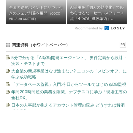
AI活用を「個人の効率化」で終
全国の絶景ポイントにサウナ付
わらせるな セールスフォース
きのシェア別荘を展開
（COCO
流「4つの組織改革術」...
VILLA on GOETHE）
Recommended by
関連資料（ホワイトペーパー）
PR
5分で分かる「AI駆動開発エージェント」 要件定義から設計・
実装・テストまで
大企業の新規事業はなぜ進まない? ニコンの「スピンオフ」に
学ぶ成功戦略
「データベース監視」入門:今日からツールではじめるDB監視
年間200時間超の業務を削減、ナブテスコに学ぶ「現場主導の
全社DX」
日本の人事部が抱えるアカウント管理の悩み どうすれば解消
できる?
今、あなたにオススメ