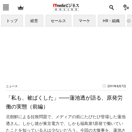
トップ
経営
セールス
マーケ
HR・組織
ニュース
2011年6月7日
「私も、被ばくした」――蓮池透が語る、原発労
働の実態（前編）
北朝鮮による拉致問題で、メディアの前にたびたび登場した蓮池
透さん。しかし彼が東京電力で、しかも福島第1原発で働いてい
たことを知っている人は少ないだろう。今回の大惨事を、蓮池さ