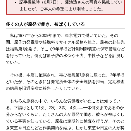
記事掲載時（6月7日）、蓮池透さんの写真を掲載してい
ましたが、ご本人の希望により削除しました。
多くの人が原発で働き、被ばくしている
私は1977年から2009年まで、東京電力で働いていた。その
間、原子力発電所や核燃料リサイクル業務を担当。最初の赴任先
は福島第1原発で、そこで3年半ほど計測制御装置の保守管理など
を行っていた。例えば原子炉の水位や圧力、中性子などを計測し
ていた。
その後、本店に配属され、再び福島第1原発に戻った。2年半ほ
どいたが、そのときには発電所全体の安全統括を担当。定期検査
の結果を旧通産省に報告したりしていた。
もちろん原発の中で、いろんな労働者がいたことは知ってい
る。下請けとして1次、2次、3次、4次……一体何次まであるのか
分からないくらい、たくさんの人が原発で働き、彼らが被ばくし
ている事実を知っている。原発は定期的に検査を行うが、そのと
き東芝や日立などと作業契約を結ぶ。しかし東芝や日立の人が契