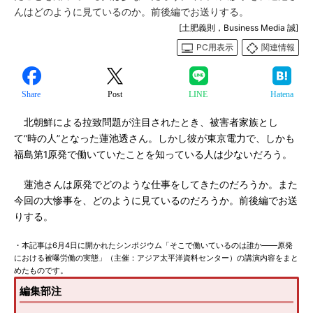
んはどのように見ているのか。前後編でお送りする。
[土肥義則，Business Media 誠]
PC用表示
関連情報
Share
Post
LINE
Hatena
北朝鮮による拉致問題が注目されたとき、被害者家族とし
て“時の人”となった蓮池透さん。しかし彼が東京電力で、しかも
福島第1原発で働いていたことを知っている人は少ないだろう。
蓮池さんは原発でどのような仕事をしてきたのだろうか。また
今回の大惨事を、どのように見ているのだろうか。前後編でお送
りする。
・本記事は6月4日に開かれたシンポジウム「そこで働いているのは誰か――原発
における被曝労働の実態」（主催：アジア太平洋資料センター）の講演内容をまと
めたものです。
編集部注