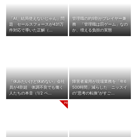
「AI、結局使えないじゃん」問
管理職の約9割がプレイヤー兼
題 セールスフォースが431万
務 「管理職は罰ゲーム」なの
件対応で導いた正解（...
か、増える負担の実態
「休みたいけど休めない」会社
障害者雇用が現場業務を「年6
員が4割超 体調不良でも働く
500時間」減らした ニッスイ
人たちの本音（1/2 ペ...
の“思考の転換”がすご...