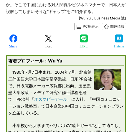
か。そこで中国における対人関係やビジネスマナーで、日本人が
誤解してしまいそうな“ギャップ”をご紹介する。
[Wu Yu，Business Media 誠]
PC用表示
関連情報
Share
Post
LINE
Hatena
著者プロフィール：Wu Yu
1980年7月7日生まれ。2004年7月、北京第
二外国語大学日本語学部卒業後、日系PR会社
で、日系電器メーカー広報部に出向。慶應義
塾大学政策・メディア研究科修士課程を経
て、PR会社「
オズマピーアール
」に入社。「中国コミュニケ
ーション戦略室」で日本企業の中国コミュニケーションプラン
を立案している。
小学校から大学までバリバリの“陸上ガール”として過ごし、