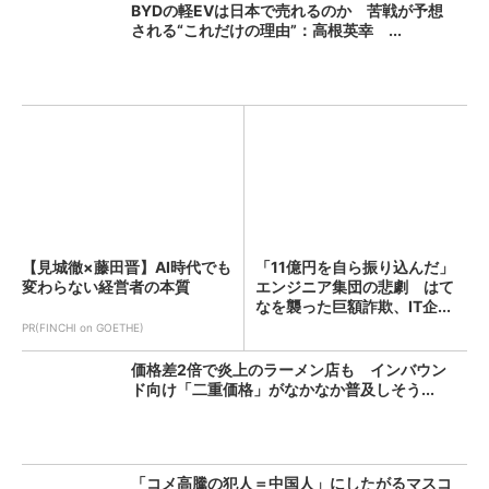
BYDの軽EVは日本で売れるのか 苦戦が予想
される“これだけの理由”：高根英幸 ...
【見城徹×藤田晋】AI時代でも
「11億円を自ら振り込んだ」
変わらない経営者の本質
エンジニア集団の悲劇 はて
なを襲った巨額詐欺、IT企...
PR(FINCHI on GOETHE)
価格差2倍で炎上のラーメン店も インバウン
ド向け「二重価格」がなかなか普及しそう...
「コメ高騰の犯人＝中国人」にしたがるマスコ