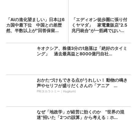
「AIの進化望ましい」日本は6
「エディオン徒歩圏に張り付
カ国中最下位 中国との差歴
くヤマダ」 家電量販店“2.5
然、半数以上が“回答保留...
兆円統合”が一筋縄ではい...
キオクシア、株価3分の1急落は「絶好のタイミ
ング」 過去最高益と8000億円自社...
おかたづけもできる点がうれしい！ 動物の鳴き
声やセリフが盛りだくさんの「アニア ...
PR(タカラトミー｜Hugkum)
なぜ「地政学」が経営に効くのか “世界の混
迷”招いた「2つの誤算」から考える：ホ...