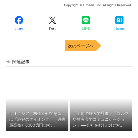
Copyright © ITmedia, Inc. All Rights Reserved.
Share
Post
LINE
Hatena
次のページへ
関連記事
キオクシア、株価3分の1急落
「上司の好みで昇進」「ゴルフ
は「絶好のタイミング」 過去
や飲み会でコミュニケーショ
最高益と8000億円自社...
ン」──会社をむしばむ“お...