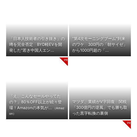
「日本人技術者の引き抜き」の
“第4次モーニングブーム”到来
噂を完全否定 BYD軽EVを開
のワケ 300円の「朝サイゼ」
発した“若き中国人エン...
から1000円超の「...
「え、こんなセールやってた
マツダ、業績がV字回復 関税
の？」80％OFF以上が続々登
「300億円の逆風」でも勝ち取
場！Amazonの本気が...
（Amaz
った黒字転換の裏側
on）