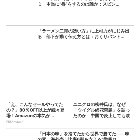
ミ 本当に“得”をするのは誰か：スピン...
「ラーメン二郎の誘い方」に上司力がにじみ出
る 部下が動く伝え方とは：おくりバント...
「え、こんなセールやってた
ユニクロの柳井氏は、なぜ
の？」80％OFF以上が続々登
「ウイグル綿花問題」を語っ
場！Amazonの本気が...
たのか 中国で炎上しても欧
州を...
PR(Amazon)
「日本の味」を捨てたから世界で勝てた――味
の素、海外売上比率6割を支える“徹底ロ...