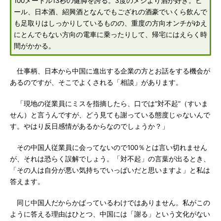
100メートル13秒の健脚を誇る。3度のメシより酒が好き。ビ
ール、日本酒、紹興酒となんでもござれの酒豪でいくら飲んで
も足取りはしっかりしているものの、重度の方向オンチがゆえ
にとんでもない方向の電車に乗ったりして、帰宅にはえらく時
間がかかる。
仕事柄、日本から中国に進出する企業の方とお話をする機会が
あるのですが、そこでよくされる「相談」があります。
「現地の従業員にミスを指摘したら、口では“対不起”（すいま
せん）と言うんですが、どう見ても謝っている態度じゃないんで
す。やはり反日感情があるからなのでしょうか？」
その中国人従業員に会ってないので100％とは言い切れません
が、それは恐らく誤解でしょう。「対不起」の言葉が出るとき、
「その人は自分が悪い気持ちでいっぱいだと思いますよ」と私は
答えます。
同じ中国人だからかばっているわけではありません。私がこの
ように答える理由はひとつ、中国には「謝る」という文化がない