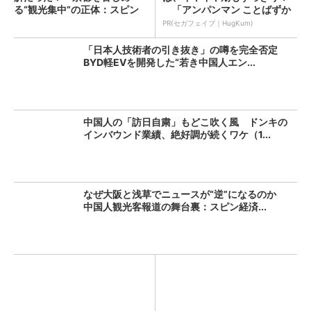
る“観光集中”の正体：スピン
「アンパンマン ことばずか
経...
ん...
PR(セガフェイブ｜HugKum)
「日本人技術者の引き抜き」の噂を完全否定
BYD軽EVを開発した“若き中国人エン...
中国人の「訪日自粛」もどこ吹く風 ドンキの
インバウンド業績、絶好調が続くワケ（1...
なぜ大阪と浅草でニュースが“逆”になるのか
中国人観光客報道の舞台裏：スピン経済...