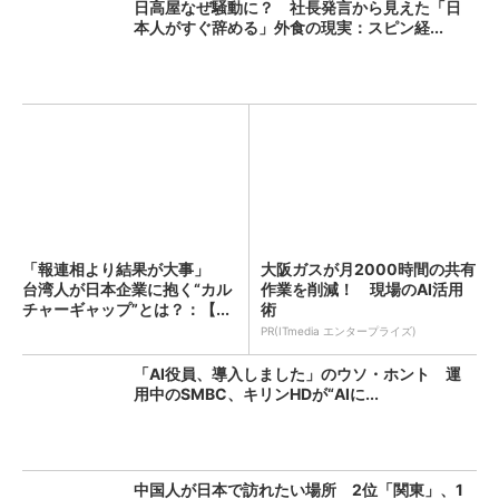
日高屋なぜ騒動に？ 社長発言から見えた「日
本人がすぐ辞める」外食の現実：スピン経...
「報連相より結果が大事」
大阪ガスが月2000時間の共有
台湾人が日本企業に抱く“カル
作業を削減！ 現場のAI活用
チャーギャップ”とは？：【...
術
PR(ITmedia エンタープライズ)
「AI役員、導入しました」のウソ・ホント 運
用中のSMBC、キリンHDが“AIに...
中国人が日本で訪れたい場所 2位「関東」、1