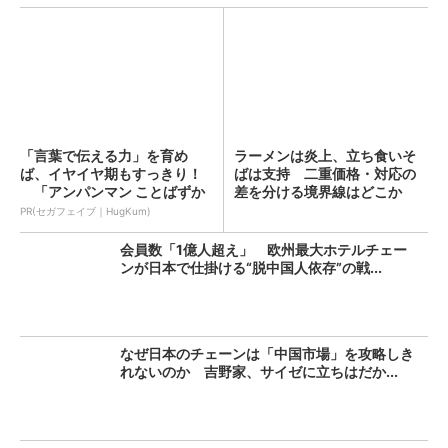
「言葉で伝える力」を育め
ラーメンは炎上、立ち食いそ
ば、イヤイヤ期もすっきり！
ばは支持 二重価格・対応の
「アンパンマン ことばずか
差を分ける境界線はどこか
ん...
（1...
PR(セガフェイブ｜HugKum)
会員数「1億人超え」 欧州最大ホテルチェー
ンが日本で仕掛ける“脱中国人依存”の戦...
なぜ日本のチェーンは「中国市場」を攻略しき
れないのか 吉野家、サイゼに立ちはだか...