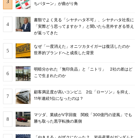
ちパターン」が曲がり角
書類でよく見る「シヤチハタ不可」、シヤチハタ社長に
「実際どう思ってますか？」と聞いたら意外すぎる答え
が返ってきた
なぜ「一度消えた」オニツカタイガーは復活したのか
世界的ブランドへと成長した背景
明暗分かれた「無印良品」と「ニトリ」 2社の差はど
こで生まれたのか
顧客満足度が高いコンビニ 2位「ローソン」を抑え、
11年連続1位になったのは？
マツダ、業績がV字回復 関税「300億円の逆風」でも
勝ち取った黒字転換の裏側
「やきまる」がザクになった？ 岩谷産業がガンダムと