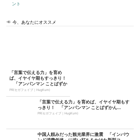
ント
今、あなたにオススメ
「言葉で伝える力」を育め
ば、イヤイヤ期もすっきり！
「アンパンマン ことばずか
ん...
PR(セガフェイブ｜HugKum)
「言葉で伝える力」を育めば、イヤイヤ期もす
っきり！ 「アンパンマン ことばずかん...
PR(セガフェイブ｜HugKum)
中国人頼みだった観光業界に激震 「インバウ
ンド消費低迷」に追い打ちをかけた新型コ...