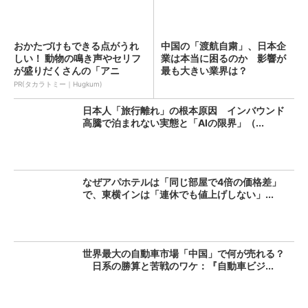
おかたづけもできる点がうれ
中国の「渡航自粛」、日本企
しい！ 動物の鳴き声やセリフ
業は本当に困るのか 影響が
が盛りだくさんの「アニ
最も大きい業界は？
ア ...
PR(タカラトミー｜Hugkum)
日本人「旅行離れ」の根本原因 インバウンド
高騰で泊まれない実態と「AIの限界」（...
なぜアパホテルは「同じ部屋で4倍の価格差」
で、東横インは「連休でも値上げしない」...
世界最大の自動車市場「中国」で何が売れる？
日系の勝算と苦戦のワケ：『自動車ビジ...