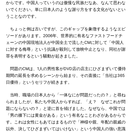
からです。中国人っていうのは傲慢な民族だなあ、なんて思わな
いでください。単に日本人のような謝り方をする文化がないとい
うことなのです。
ちょっと例は古いですが、このギャップを象徴するようなエピ
ソードがあります。2006年、世界的に有名なファストフードチ
ェーンの中国現地法人が中国全土で流したCMに対して「中国人
に対する侮辱」という抗議が殺到して放映中止となり、同社が謝
罪を表明するという騒動が起きました。
問題のCMは、1人の男性客がDVD店の店主にひざまずいて優待
期間の延長を求めるシーンから始まり、その直後に「当社は365
日優待」というセリフが続きます。
当時、職場の日本人から「一体なにが問題だったの？」と尋ね
られましたが、私たち中国人からすれば、「え？ なぜこれが問
題にならないの？」と逆に首を傾げました。なぜなら、中国では
「男の膝下には黄金がある」という有名なことわざがあるからで
す。これは女性にもあてはまるもので「神様や親、年配の親戚の
以外、決してひざまずいてはいけない」という中国人の強い意識