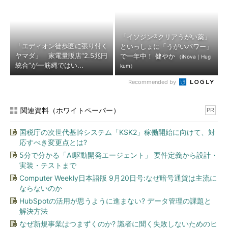
「イソジン®クリアうがい薬」
「エディオン徒歩圏に張り付く
といっしょに「うがいパワー」
ヤマダ」 家電量販店“2.5兆円
で一年中！ 健やか
（iNova｜Hug
統合”が一筋縄ではい...
kum）
Recommended by
関連資料（ホワイトペーパー）
PR
国税庁の次世代基幹システム「KSK2」稼働開始に向けて、対
応すべき変更点とは?
5分で分かる「AI駆動開発エージェント」 要件定義から設計・
実装・テストまで
Computer Weekly日本語版 9月20日号:なぜ暗号通貨は主流に
ならないのか
HubSpotの活用が思うように進まない? データ管理の課題と
解決方法
なぜ新規事業はつまずくのか? 識者に聞く失敗しないためのヒ