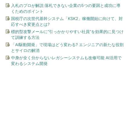
入札のプロが解説:落札できない企業の5つの要因と成功に導
くためのポイント
国税庁の次世代基幹システム「KSK2」稼働開始に向けて、対
応すべき変更点とは?
標的型攻撃メールに“引っかかりやすい社員”を効果的に見つけ
て訓練する方法
「AI駆動開発」で現場はどう変わる? エンジニアの新たな役割
とサイロの解消
中身が全く分からないレガシーシステムも改修可能 AI活用で
変わるシステム開発
今、あなたにオススメ
GOETHEとFINCHIがタッグを