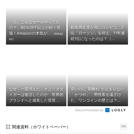
「え、こんなセールやってた
顧客満足度が高いコンビニ 2
の？」80％OFF以上が続々登
位「ローソン」を抑え、11年連
場！Amazonの本気が...
（Amaz
続1位になったのは？（...
on）
なぜ「一度消えた」オニツカタ
安いのに“客離れ”が止まらない
イガーは復活したのか 世界的
「かつや」 男性客を遠ざけ
ブランドへと成長した背景...
た、ワンコインの壁とは？...
Recommended by
関連資料（ホワイトペーパー）
PR