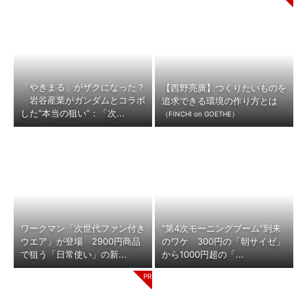
「やきまる」がザクになった？
【西野亮廣】つくりたいものを
岩谷産業がガンダムとコラボ
追求できる環境の作り方とは
した“本当の狙い”：「次...
（FINCHI on GOETHE）
ワークマン「次世代ファン付き
“第4次モーニングブーム”到来
ウエア」が登場 2900円商品
のワケ 300円の「朝サイゼ」
で狙う「日常使い」の新...
から1000円超の「...