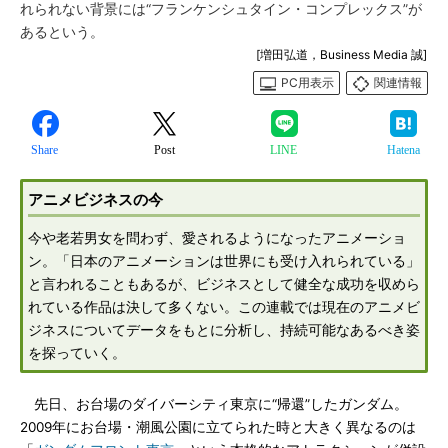
れられない背景には“フランケンシュタイン・コンプレックス”が
あるという。
[増田弘道，Business Media 誠]
PC用表示
関連情報
Share
Post
LINE
Hatena
アニメビジネスの今
今や老若男女を問わず、愛されるようになったアニメーショ
ン。「日本のアニメーションは世界にも受け入れられている」
と言われることもあるが、ビジネスとして健全な成功を収めら
れている作品は決して多くない。この連載では現在のアニメビ
ジネスについてデータをもとに分析し、持続可能なあるべき姿
を探っていく。
先日、お台場のダイバーシティ東京に“帰還”したガンダム。
2009年にお台場・潮風公園に立てられた時と大きく異なるのは