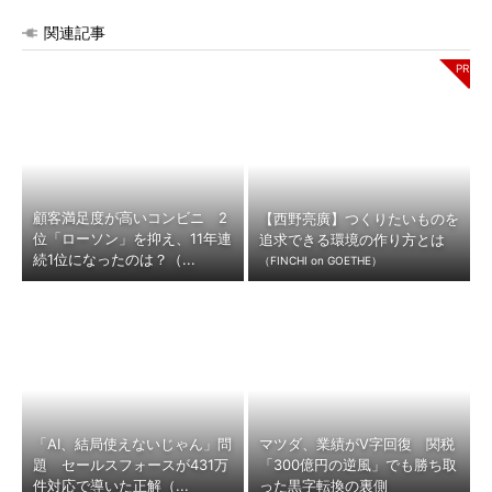
関連記事
顧客満足度が高いコンビニ 2
【西野亮廣】つくりたいものを
位「ローソン」を抑え、11年連
追求できる環境の作り方とは
続1位になったのは？（...
（FINCHI on GOETHE）
「AI、結局使えないじゃん」問
マツダ、業績がV字回復 関税
題 セールスフォースが431万
「300億円の逆風」でも勝ち取
件対応で導いた正解（...
った黒字転換の裏側