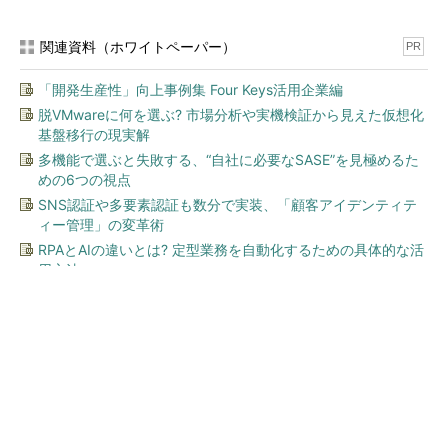
関連資料（ホワイトペーパー）
PR
「開発生産性」向上事例集 Four Keys活用企業編
脱VMwareに何を選ぶ? 市場分析や実機検証から見えた仮想化
基盤移行の現実解
多機能で選ぶと失敗する、“自社に必要なSASE”を見極めるた
めの6つの視点
SNS認証や多要素認証も数分で実装、「顧客アイデンティテ
ィー管理」の変革術
RPAとAIの違いとは? 定型業務を自動化するための具体的な活
用方法
今、あなたにオススメ