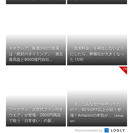
キオクシア、株価3分の1急落
「追加料金」を発生しないよう
は「絶好のタイミング」 過去
にしたら、葬儀社が大きくなっ
最高益と8000億円自社...
た (1/6)
「え、こんなセールやってた
ワークマン「次世代ファン付き
の？」80％OFF以上が続々登
ウエア」が登場 2900円商品
場！Amazonの本気が...
（Amaz
で狙う「日常使い」の新...
on）
Recommended by