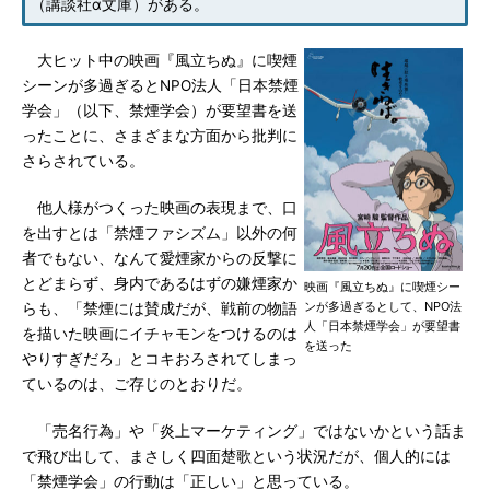
（講談社α文庫）がある。
大ヒット中の映画『風立ちぬ』に喫煙
シーンが多過ぎるとNPO法人「日本禁煙
学会」（以下、禁煙学会）が要望書を送
ったことに、さまざまな方面から批判に
さらされている。
他人様がつくった映画の表現まで、口
を出すとは「禁煙ファシズム」以外の何
者でもない、なんて愛煙家からの反撃に
とどまらず、身内であるはずの嫌煙家か
映画『風立ちぬ』に喫煙シー
ンが多過ぎるとして、NPO法
らも、「禁煙には賛成だが、戦前の物語
人「日本禁煙学会」が要望書
を描いた映画にイチャモンをつけるのは
を送った
やりすぎだろ」とコキおろされてしまっ
ているのは、ご存じのとおりだ。
「売名行為」や「炎上マーケティング」ではないかという話ま
で飛び出して、まさしく四面楚歌という状況だが、個人的には
「禁煙学会」の行動は「正しい」と思っている。