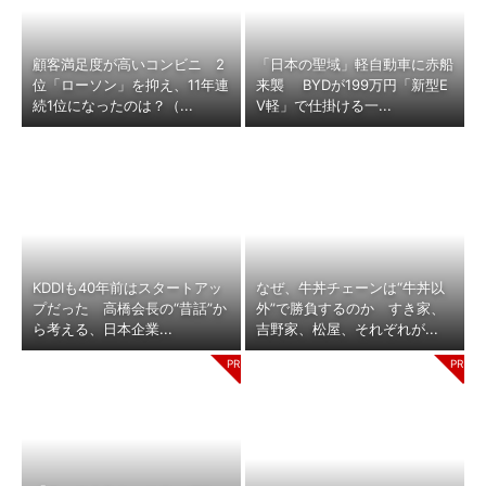
顧客満足度が高いコンビニ 2
「日本の聖域」軽自動車に赤船
位「ローソン」を抑え、11年連
来襲 BYDが199万円「新型E
続1位になったのは？（...
V軽」で仕掛ける一...
KDDIも40年前はスタートアッ
なぜ、牛丼チェーンは“牛丼以
プだった 高橋会長の“昔話”か
外”で勝負するのか すき家、
ら考える、日本企業...
吉野家、松屋、それぞれが...