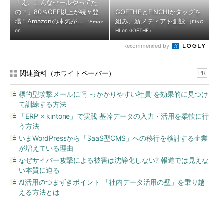
「え、こんなセールやってた
の？」80％OFF以上が続々登
GOETHEとFINCHIがタッグを
場！Amazonの本気が...
組み、新メディアを創設
（Amaz
（FINC
on）
HI on GOETHE）
Recommended by
関連資料（ホワイトペーパー）
PR
標的型攻撃メールに“引っかかりやすい社員”を効果的に見つけ
て訓練する方法
「ERP × kintone」で実践 基幹データの入力・活用を柔軟に行
う方法
いまWordPressから「SaaS型CMS」への移行を検討する企業
が増えている理由
なぜサイバー攻撃による被害は沈静化しない? 報道では見えな
い本質に迫る
AI活用のつまずきポイント 「社内データ活用の壁」を乗り越
える方法とは