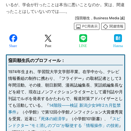
いるが、学会が行ったことは本当に悪いことなのか。実は、間違
ったことはしていないのでは……。
[窪田順生，Business Media 誠]
PC用表示
関連情報
Share
Post
LINE
Hatena
窪田順生氏のプロフィール：
1974年生まれ、学習院大学文学部卒業。在学中から、テレビ
情報番組の制作に携わり、『フライデー』の取材記者として3
年間活動。その後、朝日新聞、漫画誌編集長、実話紙編集長な
どを経て、現在はノンフィクションライターとして週刊誌や月
刊誌でルポを発表するかたわらで、報道対策アドバイザーとし
ても活動している。『
14階段――検証 新潟少女9年2カ月監禁
事件
』（小学館）で第12回小学館ノンフィクション大賞優秀賞
を受賞。近著に『
死体の経済学
』（小学館101新書）、『
スピ
ンドクター “モミ消しのプロ”が駆使する「情報操作」の技術
』