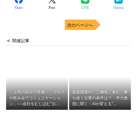
Share
Post
LINE
Hatena
次のページへ
関連記事
「上司の好みで昇進」「ゴルフ
資金調達の「二極化」進む 勝
や飲み会でコミュニケーショ
ち抜く企業の条件は？ 早大教
ン」──会社をむしばむ“お...
授に聞く：AIが変える“...