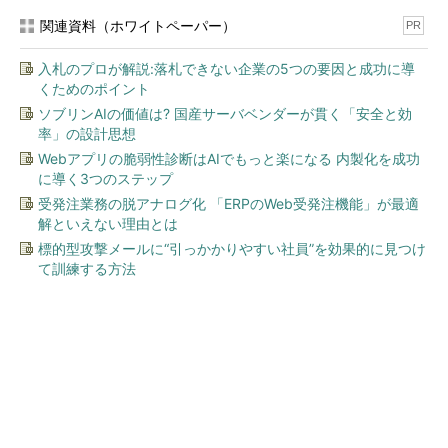
関連資料（ホワイトペーパー）
PR
入札のプロが解説:落札できない企業の5つの要因と成功に導
くためのポイント
ソブリンAIの価値は? 国産サーバベンダーが貫く「安全と効
率」の設計思想
Webアプリの脆弱性診断はAIでもっと楽になる 内製化を成功
に導く3つのステップ
受発注業務の脱アナログ化 「ERPのWeb受発注機能」が最適
解といえない理由とは
標的型攻撃メールに“引っかかりやすい社員”を効果的に見つけ
て訓練する方法
今、あなたにオススメ