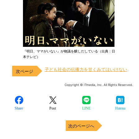
『明日、ママがいない』が物議を醸しだしている（出典：日
本テレビ）
子ども社会の伝播力を甘くみてはいけない
Copyright © ITmedia, Inc. All Rights Reserved.
Share
Post
LINE
Hatena
次のページへ