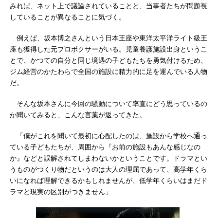
みれば、ネット上で議論されていることと、当事者たちが問題視
していることが異なることに気づく。
例えば、坂本博之さんという日本王座や東洋太平洋ライト級王
座も獲得した元プロボクサーがいる。児童養護施設出身というこ
とで、かつての自分と同じ境遇の子どもたちを勇気付けるため、
ジム経営のかたわらで全国の施設に精力的に足を運んでいる人物
だ。
そんな坂本さんに今回の騒動について率直にどう思っているの
か聞いてみると、こんな言葉が返ってきた。
「僕がこれを聞いて最初に心配したのは、施設から学校へ通っ
ている子どもたちが、周囲から『お前の施設もあんな感じなの
か』などと誤解されてしまわないかということです。ドラマとい
うものがつくり物だというのは大人の理屈であって、高学年くら
いになれば理解できるかもしれませんが、低学年くらいはまだド
ラマと現実の区別がつきません」