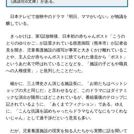
（講談社α文庫）がある。
日本テレビで放映中のドラマ『明日、ママがいない』が物議を
醸している。
きっかけは、第1話放映後、日本初の赤ちゃんポスト「こうの
とりのゆりかご」が設置されている慈恵病院（熊本市）が記者会
見を開き、児童養護施設の描写が事実と大きくかけ離れているこ
とや、主人公が赤ちゃんポストに捨てられた過去から「ポスト」
というあだ名で呼ばれていることなどを、「施設の子どもや職員
への人権侵害」」と批判したことだった。
確かに、三上博史さん演じる施設長に、「お前たちはペットシ
ョップの犬と同じだ」と言わせるなど、このドラマにはダイナミ
ックな演出が随所にほどこされているが、番組最後のテロップに
記されているように、「あくまでフィクション」である。ゆえ
に、「こんな抗議を認めちゃったらドラマなんてなにもつくれな
いじゃん」として過干渉だという意見も多い。
だが、児童養護施設の現実を知る人たちから実際に話を聞いて