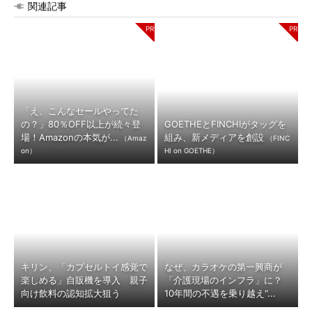
関連記事
「え、こんなセールやってた
の？」80％OFF以上が続々登
GOETHEとFINCHIがタッグを
場！Amazonの本気が...
組み、新メディアを創設
（Amaz
（FINC
on）
HI on GOETHE）
キリン、「カプセルトイ感覚で
なぜ、カラオケの第一興商が
楽しめる」自販機を導入 親子
「介護現場のインフラ」に？
向け飲料の認知拡大狙う
10年間の不遇を乗り越え“...