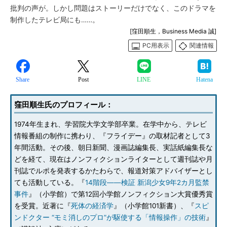
批判の声が。しかし問題はストーリーだけでなく、このドラマを
制作したテレビ局にも……。
[窪田順生，Business Media 誠]
PC用表示
関連情報
Share
Post
LINE
Hatena
窪田順生氏のプロフィール：
1974年生まれ、学習院大学文学部卒業。在学中から、テレビ
情報番組の制作に携わり、『フライデー』の取材記者として3
年間活動。その後、朝日新聞、漫画誌編集長、実話紙編集長な
どを経て、現在はノンフィクションライターとして週刊誌や月
刊誌でルポを発表するかたわらで、報道対策アドバイザーとし
ても活動している。『
14階段――検証 新潟少女9年2カ月監禁
事件
』（小学館）で第12回小学館ノンフィクション大賞優秀賞
を受賞。近著に『
死体の経済学
』（小学館101新書）、『
スピ
ンドクター “モミ消しのプロ”が駆使する「情報操作」の技術
』