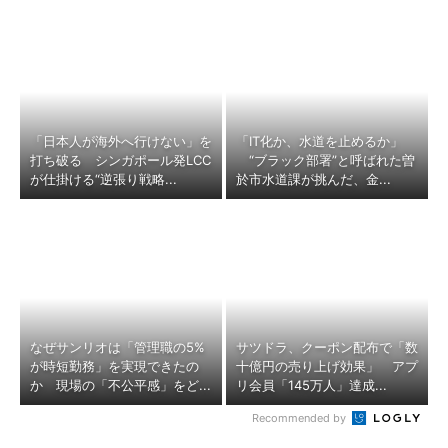
「日本人が海外へ行けない」を
「IT化か、水道を止めるか」
打ち破る シンガポール発LCC
“ブラック部署”と呼ばれた曽
が仕掛ける“逆張り戦略...
於市水道課が挑んだ、金...
なぜサンリオは「管理職の5%
サツドラ、クーポン配布で「数
が時短勤務」を実現できたの
十億円の売り上げ効果」 アプ
か 現場の「不公平感」をど...
リ会員「145万人」達成...
Recommended by