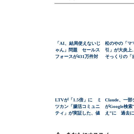
「AI、結局使えないじ
松のやの「マ
ゃん」問題 セールス
引」が大炎上
フォースが431万件対
そっくりの「
応で導いた正解（...
のキャンペー
え...
LTVが「1.5倍」に ミ
Claude、一
ツカン「腸活コミュニ
がGoogle検
ティ」が実証した、値
え”に 過去に
上げ時代に選ば...
tG...