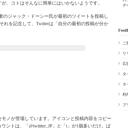
すが、コトはそんなに簡単にはいかないようです。
デ
共同創業者のジャック・ドーシー氏が最初のツイートを投稿し
れを記念して、Twitterは「自分の最初の投稿が分か
Feed
ご
リ
広
タ
タ
利
プ
モノが登場しています。アイコンと投稿内容をコピー
トは、「@twittter_JP」と「t」が1個多いだけ。ぱ