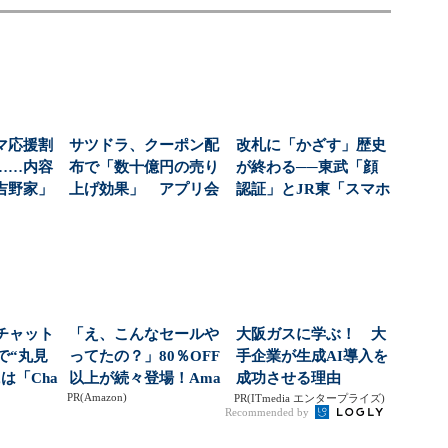
マ応援割
サツドラ、クーポン配
改札に「かざす」歴史
……内容
布で「数十億円の売り
が終わる──東武「顔
吉野家」
上げ効果」 アプリ会
認証」とJR東「スマホ
ンは燃
員「145万人」達成...
無線」の覇権争い
部チャット
「え、こんなセールや
大阪ガスに学ぶ！ 大
索で“丸見
ってたの？」80％OFF
手企業が生成AI導入を
は「Cha
以上が続々登場！Ama
成功させる理由
PR(Amazon)
zonの本気が...
PR(ITmedia エンタープライズ)
Recommended by