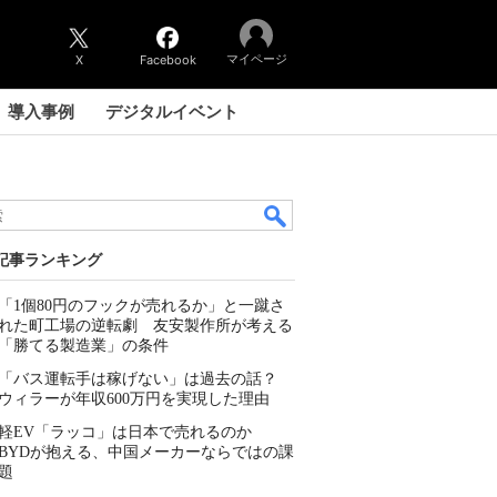
マイページ
X
Facebook
導入事例
デジタルイベント
記事ランキング
「1個80円のフックが売れるか」と一蹴さ
れた町工場の逆転劇 友安製作所が考える
「勝てる製造業」の条件
「バス運転手は稼げない」は過去の話？
ウィラーが年収600万円を実現した理由
軽EV「ラッコ」は日本で売れるのか
BYDが抱える、中国メーカーならではの課
題