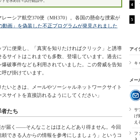
ットを求め日々試行錯誤中。
マレーシア航空370便（MH370）。各国の懸命な捜索が
0の動画」を偽装した不正プログラムが発見されました
プに便乗し、「真実を知りたければクリック」と誘導
アイ
せるサイトはこれまでも多数、登場しています。過去に
キ
ン爆破事件なども利用されていました。この脅威を告知
に呼び掛けています。
メー
たいときは、メールやソーシャルネットワークサイト
ースサイトを直接訪れるようにしてください」
サ
罪者たち
げ
え
に特報が届く――そんなことはほとんどあり得ません。今回
フ
信頼できる人からの情報を参考にしましょう」というコ
入