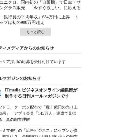
ユニクロ、国内初の「自販機」で日傘・サ
ングラス販売 「今すぐ欲しい」に応える
「銀行員の平均年収」684万円に上昇 ト
ップは初の900万円超え
もっと読む
ティメディアからのお知らせ
ャリア採用の応募を受け付けています
ルマガジンのお知らせ
ITmedia ビジネスオンライン編集部が
制作する日刊メールマガジンです
ツドラ、クーポン配布で「数十億円の売り上
効果」 アプリ会員「145万人」達成で見据
る、真の顧客理解
ァミマ先行の「広告ビジネス」にセブンが参
、勝算は？ 全国約2万店舗と約1億人の顧客