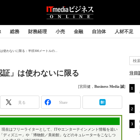
R
総務
財務経理
小売
金融
自治体
人材不足
」は使わないに限る：半径300メートルの...
プリ認証」は使わないに限る
注目
[宮田健，
Business Media 誠
]
見る
Share
。現在はフリーライターとして、ITやエンターテインメント情報を追い
では「ディズニー」や「博物館／美術館」などのキュレーターをこなしつ