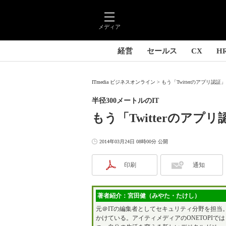
メディア
経営
セールス
CX
H
ITmedia ビジネスオンライン
もう「Twitterのアプリ認証
半径300メートルのIT
もう「Twitterのア
2014年03月24日 08時00分 公開
印刷
通知
著者紹介：宮田健（みやた・たけし）
元＠ITの編集者としてセキュリティ分野を担当
かけている。アイティメディアのONETOPI