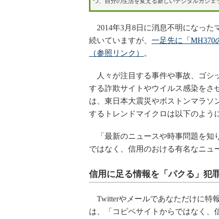
つ、自分の生活を変える新しいデジタルガジェ
2014年3月8日に消息不明になった
続いていますが、
一足先に「MH37
（参照リンク）
。
人々が注目する事件や事故、ゴシッ
する詐欺サイトやウイルス感染をさ
は、東日本大震災やボストンマラソ
するトレンドマイクロは以下のよう
「最新のニュースや時事問題を知り
ではなく、信用のおける有名なニュ
信用に足る情報を「パクる」犯
Twitterやメールであなただけ
は、「コピペサイトからではなく、