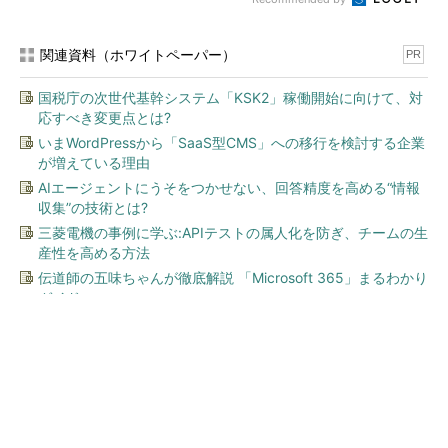
関連資料（ホワイトペーパー）
PR
国税庁の次世代基幹システム「KSK2」稼働開始に向けて、対
応すべき変更点とは?
いまWordPressから「SaaS型CMS」への移行を検討する企業
が増えている理由
AIエージェントにうそをつかせない、回答精度を高める“情報
収集”の技術とは?
三菱電機の事例に学ぶ:APIテストの属人化を防ぎ、チームの生
産性を高める方法
伝道師の五味ちゃんが徹底解説 「Microsoft 365」まるわかり
ガイド
今、あなたにオススメ