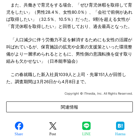
また、共働きで育児をする場合、「ぜひ育児休暇を取得して育
児をしたい」（男性28.4％、女性80.0％）、「会社で前例があれ
ば取得したい」（32.5％、10.5％）だった。9割を超える女性が
「育児休暇を取得したい」と回答しており、過去最高となった。
「人口減少に伴う労働力不足を解消するためにも女性の活躍が
叫ばれているが、保育施設の拡充や企業の支援策といった環境整
備がより一層求められるとともに、男性側の意識転換を促す取り
組みも欠かせない」（日本能率協会）
この春就職した新入社員1039人と上司・先輩151人が回答し
た。調査期間は3月26日から4月8日まで。
Copyright © ITmedia, Inc. All Rights Reserved.
関連情報
Share
Post
LINE
Hatena