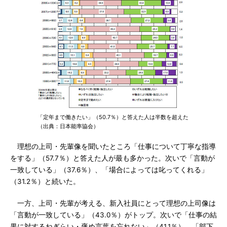
「定年まで働きたい」（50.7％）と答えた人は半数を超えた
（出典：日本能率協会）
理想の上司・先輩像を聞いたところ「仕事について丁寧な指導
をする」（57.7％）と答えた人が最も多かった。次いで「言動が
一致している」（37.6％）、「場合によっては叱ってくれる」
（31.2％）と続いた。
一方、上司・先輩が考える、新入社員にとって理想の上司像は
「言動が一致している」（43.0％）がトップ。次いで「仕事の結
果に対するねぎらい・褒め言葉を忘れない」（41.1％）、「部下