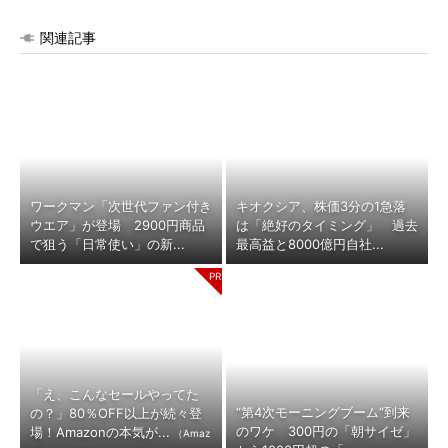
関連記事
ワークマン「次世代ファン付き
キオクシア、株価3分の1急落
ウエア」が登場 2900円商品
は「絶好のタイミング」 過去
で狙う「日常使い」の新...
最高益と8000億円自社...
「え、こんなセールやってた
“第4次モーニングブーム”到来
の？」80％OFF以上が続々登
のワケ 300円の「朝サイゼ」
場！Amazonの本気が...
（Amaz