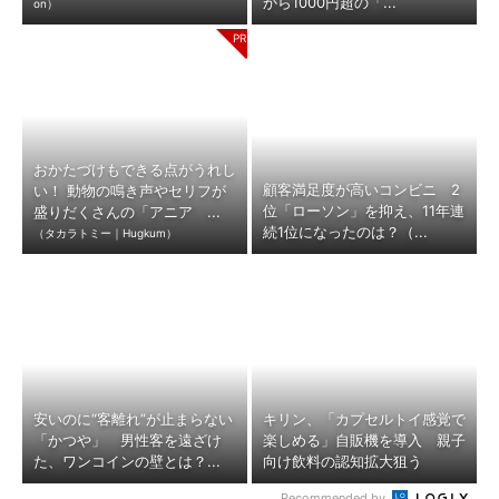
から1000円超の「...
on）
おかたづけもできる点がうれし
顧客満足度が高いコンビニ 2
い！ 動物の鳴き声やセリフが
位「ローソン」を抑え、11年連
盛りだくさんの「アニア ...
続1位になったのは？（...
（タカラトミー｜Hugkum）
安いのに“客離れ”が止まらない
キリン、「カプセルトイ感覚で
「かつや」 男性客を遠ざけ
楽しめる」自販機を導入 親子
た、ワンコインの壁とは？...
向け飲料の認知拡大狙う
Recommended by