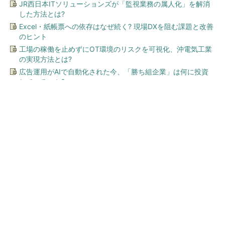
JR西日本ITソリューションズが「監視業務の属人化」を解消
した方法とは?
Excel・紙帳票への依存はなぜ続く? 現場DXを阻む課題と改善
のヒント
工場の稼働を止めずにOT環境のリスクを可視化、沖電気工業
の実現方法とは?
広告運用がAIで自動化された今、「勝ち組企業」は何に投資
しているのか?
今、あなたにオススメ
全国の絶景ポイントにサウナ
付きのシェア別荘を展開
PR(COCO VILLA on GOETHE)