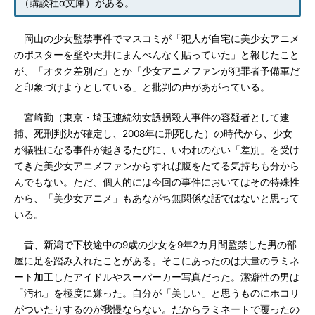
（講談社α文庫）がある。
岡山の少女監禁事件でマスコミが「犯人が自宅に美少女アニメ
のポスターを壁や天井にまんべんなく貼っていた」と報じたこと
が、「オタク差別だ」とか「少女アニメファンが犯罪者予備軍だ
と印象づけようとしている」と批判の声があがっている。
宮崎勤（東京・埼玉連続幼女誘拐殺人事件の容疑者として逮
捕、死刑判決が確定し、2008年に刑死した）の時代から、少女
が犠牲になる事件が起きるたびに、いわれのない「差別」を受け
てきた美少女アニメファンからすれば腹をたてる気持ちも分から
んでもない。ただ、個人的には今回の事件においてはその特殊性
から、「美少女アニメ」もあながち無関係な話ではないと思って
いる。
昔、新潟で下校途中の9歳の少女を9年2カ月間監禁した男の部
屋に足を踏み入れたことがある。そこにあったのは大量のラミネ
ート加工したアイドルやスーパーカー写真だった。潔癖性の男は
「汚れ」を極度に嫌った。自分が「美しい」と思うものにホコリ
がついたりするのが我慢ならない。だからラミネートで覆ったの