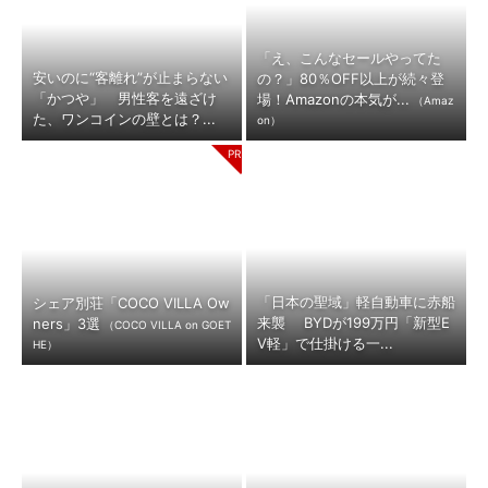
「え、こんなセールやってた
安いのに“客離れ”が止まらない
の？」80％OFF以上が続々登
「かつや」 男性客を遠ざけ
場！Amazonの本気が...
（Amaz
た、ワンコインの壁とは？...
on）
「日本の聖域」軽自動車に赤船
シェア別荘「COCO VILLA Ow
来襲 BYDが199万円「新型E
ners」3選
（COCO VILLA on GOET
V軽」で仕掛ける一...
HE）