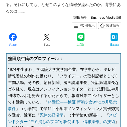
る。それにしても、なぜこのような情報が流れたのか。背景にあ
るのは……。
[窪田順生，Business Media 誠]
PC用表示
関連情報
Share
Post
LINE
Hatena
窪田順生氏のプロフィール：
1974年生まれ、学習院大学文学部卒業。在学中から、テレビ
情報番組の制作に携わり、『フライデー』の取材記者として3
年間活動。その後、朝日新聞、漫画誌編集長、実話紙編集長な
どを経て、現在はノンフィクションライターとして週刊誌や月
刊誌でルポを発表するかたわらで、報道対策アドバイザーとし
ても活動している。『
14階段――検証 新潟少女9年2カ月監禁
事件
』（小学館）で第12回小学館ノンフィクション大賞優秀賞
を受賞。近著に『
死体の経済学
』（小学館101新書）、『
スピ
ンドクター “モミ消しのプロ”が駆使する「情報操作」の技術
』