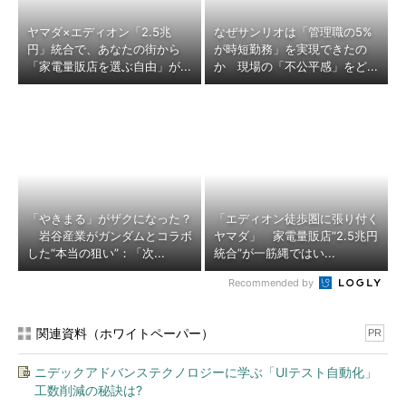
ヤマダ×エディオン「2.5兆
なぜサンリオは「管理職の5%
円」統合で、あなたの街から
が時短勤務」を実現できたの
「家電量販店を選ぶ自由」が...
か 現場の「不公平感」をど...
「やきまる」がザクになった？
「エディオン徒歩圏に張り付く
岩谷産業がガンダムとコラボ
ヤマダ」 家電量販店“2.5兆円
した“本当の狙い”：「次...
統合”が一筋縄ではい...
Recommended by
関連資料（ホワイトペーパー）
PR
ニデックアドバンステクノロジーに学ぶ「UIテスト自動化」
工数削減の秘訣は?