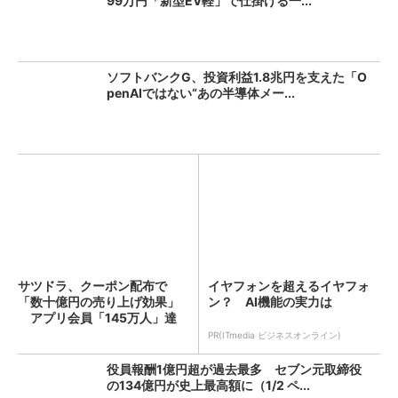
99万円「新型EV軽」で仕掛ける一...
ソフトバンクG、投資利益1.8兆円を支えた「O
penAIではない“あの半導体メー...
サツドラ、クーポン配布で
イヤフォンを超えるイヤフォ
「数十億円の売り上げ効果」
ン？ AI機能の実力は
アプリ会員「145万人」達
成...
PR(ITmedia ビジネスオンライン)
役員報酬1億円超が過去最多 セブン元取締役
の134億円が史上最高額に（1/2 ペ...