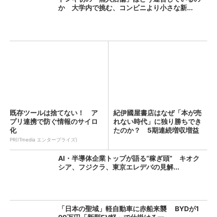
か 大学内で挑む、コンビニより小さな新...
既存ツールは捨てない！ ア
紀伊國屋書店はなぜ「本が売
プリ連携で防ぐ情報のサイロ
れない時代」に独り勝ちでき
化
たのか？ 5期連続増収増益
を...
PR(ITmedia エンタープライズ)
AI・半導体企業トップが語る“稼ぎ頭” キオク
シア、フジクラ、東京エレデバの見解...
「日本の聖域」軽自動車に赤船来襲 BYDが1