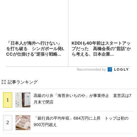
「日本人が海外へ行けない」
KDDIも40年前はスタートアッ
を打ち破る シンガポール発L
プだった 高橋会長の“昔話”か
CCが仕掛ける“逆張り戦略...
ら考える、日本企業...
Recommended by
記事ランキング
高級のり弁「海苔弁いちのや」が事業停止 直営店は7
月末で閉店
「銀行員の平均年収」684万円に上昇 トップは初の
900万円超え