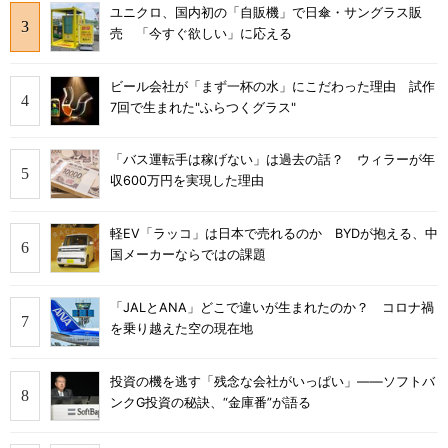
ユニクロ、国内初の「自販機」で日傘・サングラス販
売 「今すぐ欲しい」に応える
ビール会社が「まず一杯の水」にこだわった理由 試作
7回で生まれた"ふらつくグラス"
「バス運転手は稼げない」は過去の話？ ウィラーが年
収600万円を実現した理由
軽EV「ラッコ」は日本で売れるのか BYDが抱える、中
国メーカーならではの課題
「JALとANA」どこで違いが生まれたのか？ コロナ禍
を乗り越えた空の現在地
投資の機を逃す「残念な会社がいっぱい」――ソフトバ
ンクG投資の秘訣、“金庫番”が語る