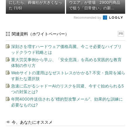
にしたら、葬儀社が大きくなっ
ウエア」が登場 2900円商品
た (1/6)
で狙う「日常使い」の新...
Recommended by
関連資料（ホワイトペーパー）
PR
深刻さを増すハードウェア価格高騰、今こそ必要なハイブリ
ッドクラウド戦略とは
重大労災事例から学ぶ、「安全意識」を高める実践的な教育
体制の作り方
Webサイトの運用はなぜストレスがかかる? 不安・負荷を減ら
す新たな選択肢
急速に広がるシャドーAIのリスクを回避、今すぐ始められる5
つの対策とは?
年間4000件送信される“標的型攻撃メール”、効果的な訓練に
必要なものは?
今、あなたにオススメ