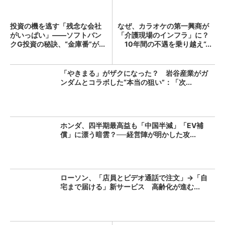
投資の機を逃す「残念な会社
なぜ、カラオケの第一興商が
がいっぱい」――ソフトバン
「介護現場のインフラ」に？
クG投資の秘訣、“金庫番”が...
10年間の不遇を乗り越え“...
「やきまる」がザクになった？ 岩谷産業がガ
ンダムとコラボした“本当の狙い”：「次...
ホンダ、四半期最高益も「中国半減」「EV補
償」に漂う暗雲？──経営陣が明かした攻...
ローソン、「店員とビデオ通話で注文」→「自
宅まで届ける」新サービス 高齢化が進む...