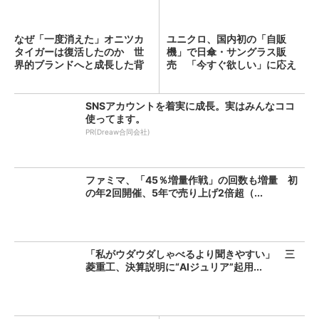
なぜ「一度消えた」オニツカ
ユニクロ、国内初の「自販
タイガーは復活したのか 世
機」で日傘・サングラス販
界的ブランドへと成長した背
売 「今すぐ欲しい」に応え
景...
る
SNSアカウントを着実に成長。実はみんなココ
使ってます。
PR(Dreaw合同会社)
ファミマ、「45％増量作戦」の回数も増量 初
の年2回開催、5年で売り上げ2倍超（...
「私がウダウダしゃべるより聞きやすい」 三
菱重工、決算説明に“AIジュリア”起用...