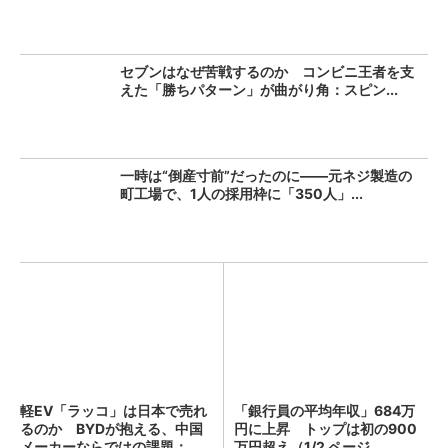
セブンはなぜ苦戦するのか コンビニ王者を支
えた「勝ちパターン」が曲がり角：スピン...
一時は“倒産寸前”だったのに――元ネジ製造の
町工場で、1人の採用枠に「350人」...
軽EV「ラッコ」は日本で売れ
「銀行員の平均年収」684万
るのか BYDが抱える、中国
円に上昇 トップは初の900
メーカーならではの課題：...
万円超え（1/2 ページ...