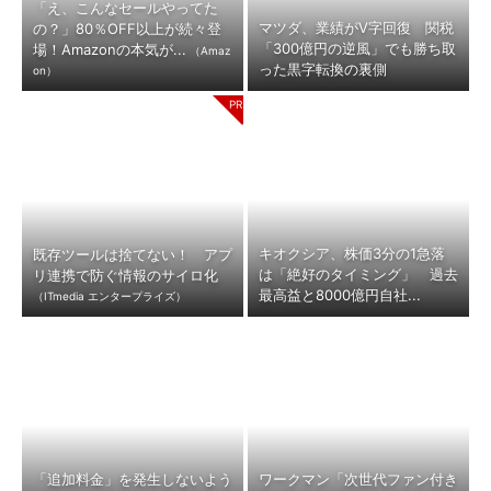
「え、こんなセールやってた
マツダ、業績がV字回復 関税
の？」80％OFF以上が続々登
「300億円の逆風」でも勝ち取
場！Amazonの本気が...
（Amaz
った黒字転換の裏側
on）
キオクシア、株価3分の1急落
既存ツールは捨てない！ アプ
は「絶好のタイミング」 過去
リ連携で防ぐ情報のサイロ化
最高益と8000億円自社...
（ITmedia エンタープライズ）
「追加料金」を発生しないよう
ワークマン「次世代ファン付き