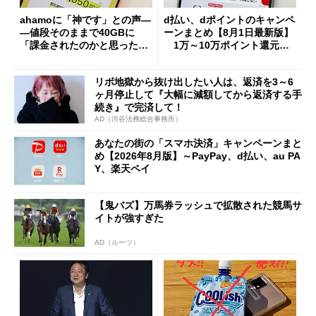
ahamoに「神です」との声―
d払い、dポイントのキャンペ
―値段そのままで40GBに
ーンまとめ【8月1日最新版】
「課金されたのかと思った」
1万～10万ポイント還元の
と戸惑いも
施策がめじろ押し
リボ地獄から抜け出したい人は、返済を3～6
ヶ月停止して『大幅に減額してから返済する手
続き』で完済して！
AD（渋谷法務総合事務所）
あなたの街の「スマホ決済」キャンペーンまと
め【2026年8月版】～PayPay、d払い、au PA
Y、楽天ペイ
【鬼バズ】万馬券ラッシュで拡散された競馬サ
イトが強すぎた
AD（ルーツ）