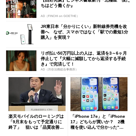
ちはどう働くか』
AD（FINCHI on GOETHE）
JR東日本「分かりにくい」新幹線券売機を改
善へ なぜ、スマホではなく「駅での最短1分
購入」を実現？
リボ払い50万円以上の人は、返済を3～6ヶ月
停止して『大幅に減額してから返済する手続
き』で完済して！
AD（渋谷法務総合事務所）
楽天モバイルのローミングは
「iPhone 17e」と「iPhone
「9月末をもって予定通りに
17」どちらが買いか？ 2機
終了」 狙いは「品質改善」
種を使い込んで分かった“ス
ただし「ルーラル限定で期
ペック表にない違い”