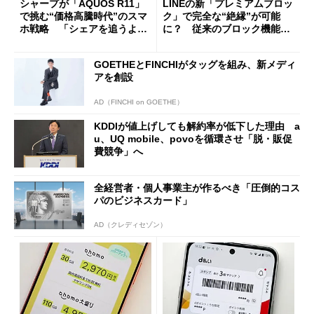
シャープが「AQUOS R11」
LINEの新「プレミアムブロッ
で挑む“価格高騰時代”のスマ
ク」で完全な“絶縁”が可能
ホ戦略 「シェアを追うより
に？ 従来のブロック機能と
も既存ユーザーを大切に」
の決定的な違い
GOETHEとFINCHIがタッグを組み、新メディ
アを創設
AD（FINCHI on GOETHE）
KDDIが値上げしても解約率が低下した理由 a
u、UQ mobile、povoを循環させ「脱・販促
費競争」へ
全経営者・個人事業主が作るべき「圧倒的コス
パのビジネスカード」
AD（クレディセゾン）