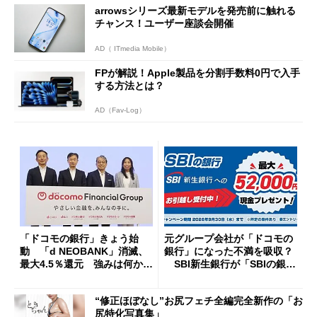
arrowsシリーズ最新モデルを発売前に触れる
チャンス！ユーザー座談会開催
AD（ ITmedia Mobile）
FPが解説！Apple製品を分割手数料0円で入手
する方法とは？
AD（Fav-Log）
「ドコモの銀行」きょう始
元グループ会社が「ドコモの
動 「d NEOBANK」消滅、
銀行」になった不満を吸収？
最大4.5％還元 強みは何か解
SBI新生銀行が「SBIの銀
説
行」として最大5.2万円のキャ
ッシュバックキャンペーンを
“修正ほぼなし”お尻フェチ全編完全新作の「お
開催
尻特化写真集」