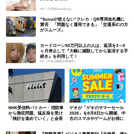
AD（小学館Gravidia.jp）
“Suicaが使えない”クレカ・QR専用改札機に
賛否 「問題なく運用できる」「交通系ICの方
がスムーズ」
カードローン50万円以上の人は、返済を3～6
ヶ月停止して『大幅に減額してから返済する手
続き』を利用して！
AD（渋谷法務総合事務所）
NHK受信料パトカー・消防車
ゲオが「ゲオのサマーセール
から徴収問題、猛反発を受け
2026」を8月8日から開催、中
「検討を進めていく」と会長
古のスマホやゲームがお得に
【西野亮廣】ビジネス書最新刊『北極星 僕た