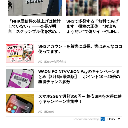
「NHK受信料の値上げは検討
SNSで多発する「無料であげ
していない」――会長が明
ます」投稿の正体 “お涙ち
言 スクランブル化を求める
ょうだい”で偽サイトやLINE
声絶えず
へ誘導するカラクリ
SNSアカウントを着実に成長。実はみんなココ
使ってます。
AD（Dreaw合同会社）
WAON POINTやAEON Payのキャンペーンま
とめ【8月6日最新版】 ポイント10～20倍の
獲得チャンス多数
スマホ2GBで月額850円～ 格安SIMをお得に使
うキャンペーン実施中！
AD（IIJmio）
Recommended by