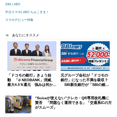
SIM LABO
中古スマホLABO ちゅこすま！
スマホデビュー特集
あなたにオススメ
「ドコモの銀行」きょう始
元グループ会社が「ドコモの
動 「d NEOBANK」消滅、
銀行」になった不満を吸収？
最大4.5％還元 強みは何か解
SBI新生銀行が「SBIの銀
説
行」として最大5.2万円のキャ
ッシュバックキャンペーンを
“Suicaが使えない”クレカ・QR専用改札機に
開催
賛否 「問題なく運用できる」「交通系ICの方
がスムーズ」