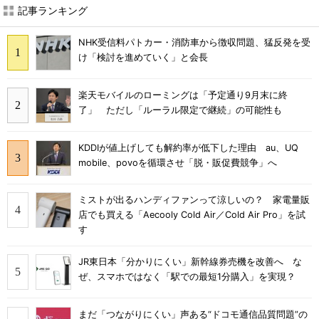
記事ランキング
NHK受信料パトカー・消防車から徴収問題、猛反発を受
け「検討を進めていく」と会長
楽天モバイルのローミングは「予定通り9月末に終
了」 ただし「ルーラル限定で継続」の可能性も
KDDIが値上げしても解約率が低下した理由 au、UQ
mobile、povoを循環させ「脱・販促費競争」へ
ミストが出るハンディファンって涼しいの？ 家電量販
店でも買える「Aecooly Cold Air／Cold Air Pro」を試
す
JR東日本「分かりにくい」新幹線券売機を改善へ な
ぜ、スマホではなく「駅での最短1分購入」を実現？
まだ「つながりにくい」声ある“ドコモ通信品質問題”の