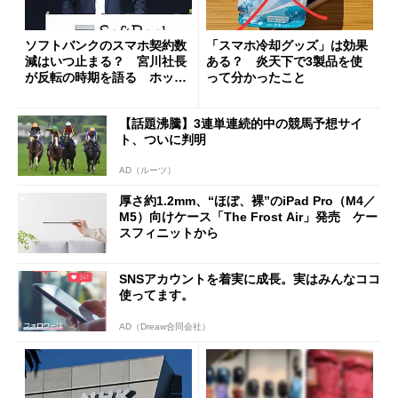
ソフトバンクのスマホ契約数
「スマホ冷却グッズ」は効果
減はいつ止まる？ 宮川社長
ある？ 炎天下で3製品を使
が反転の時期を語る ホッピ
って分かったこと
ング対策は「真剣にやりすぎ
た」
【話題沸騰】3連単連続的中の競馬予想サイ
ト、ついに判明
AD（ルーツ）
厚さ約1.2mm、“ほぼ、裸”のiPad Pro（M4／
M5）向けケース「The Frost Air」発売 ケー
スフィニットから
SNSアカウントを着実に成長。実はみんなココ
使ってます。
AD（Dreaw合同会社）