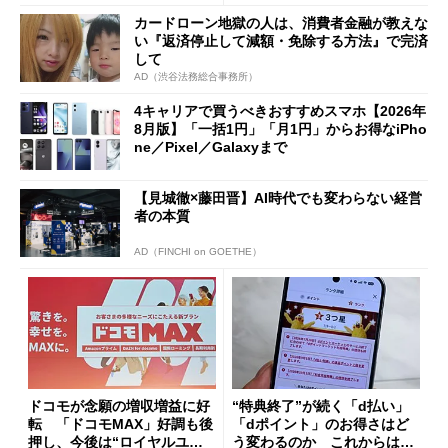
限を切った新契約」の可能性
カードローン地獄の人は、消費者金融が教えな
も
い『返済停止して減額・免除する方法』で完済
して
AD（渋谷法務総合事務所）
4キャリアで買うべきおすすめスマホ【2026年
8月版】「一括1円」「月1円」からお得なiPho
ne／Pixel／Galaxyまで
【見城徹×藤田晋】AI時代でも変わらない経営
者の本質
AD（FINCHI on GOETHE）
ドコモが念願の増収増益に好
“特典終了”が続く「d払い」
転 「ドコモMAX」好調も後
「dポイント」のお得さはど
押し、今後は“ロイヤルユー
う変わるのか これからは