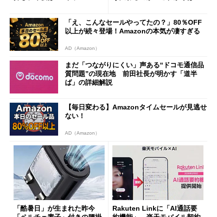
ザー”を重視
「dカード」の利用が得策？
「え、こんなセールやってたの？」80％OFF
以上が続々登場！Amazonの本気が凄すぎる
AD（Amazon）
まだ「つながりにくい」声ある“ドコモ通信品
質問題”の現在地 前田社長が明かす「道半
ば」の詳細解説
【毎日変わる】Amazonタイムセールが見逃せ
ない！
AD（Amazon）
「酷暑日」が生まれた昨今
Rakuten Linkに「AI通話要
「ペルチェ素子」付きの腰掛
約機能」、楽天モバイル契約