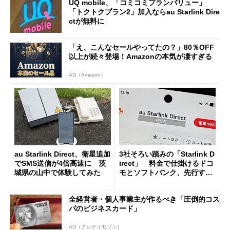
UQ mobile、「コミコミプランバリュー」
「トクトクプラン2」加入ならau Starlink Dire
ctが無料に
「え、こんなセールやってたの？」80％OFF
以上が続々登場！Amazonの本気が凄すぎる
AD（Amazon）
au Starlink Direct、衛星追加
3社そろい踏みの「Starlink D
でSMS送信が4倍高速に 茨
irect」 料金で仕掛けるドコ
城県の山中で体験してみた
モとソフトバンク、先行する
KDDIは“サービス”で差別化
全経営者・個人事業主が作るべき「圧倒的コス
パのビジネスカード」
AD（クレディセゾン）