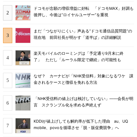
ドコモが念願の増収増益に好転 「ドコモMAX」好調も
後押し、今後は“ロイヤルユーザー”を重視
まだ「つながりにくい」声ある“ドコモ通信品質問題”の
現在地 前田社長が明かす「道半ば」の詳細解説
楽天モバイルのローミングは「予定通り9月末に終
了」 ただし「ルーラル限定で継続」の可能性も
なぜ？ カーナビが「NHK受信料」対象になるワケ 課
金されるケースと徴収を免れる方法
「NHK受信料の値上げは検討していない」――会長が明
言 スクランブル化を求める声絶えず
KDDIが値上げしても解約率が低下した理由 au、UQ
mobile、povoを循環させ「脱・販促費競争」へ