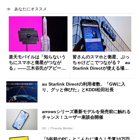
あなたにオススメ
楽天モバイルは「知らないう
皆さんのスマホと衛星、ぶっ
ちにスマホと衛星がつなが
ちゃけどこでつながる？ au
る」――三木谷氏がアピー
Starlink Directが使える場
ル “アンテナマーク”はau S
所、マップで公開
tarlink Directと違う？
au Starlink Directの利用者数、「GWに入
り、グッと伸びた」とKDDI松田社長
arrowsシリーズ最新モデルを発売前に触れる
チャンス！ユーザー座談会開催
AD（ ITmedia Mobile）
「5年前のPC」とこんなに違う！予算10万円