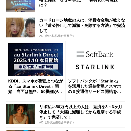
は？
カードローン地獄の人は、消費者金融が教えな
い『返済停止して減額・免除する方法』で完済
して
AD（渋谷法務総合事務所）
KDDI、スマホが衛星とつなが
ソフトバンクが「Starlink」
る「au Starlink Direct」開
を活用した通信衛星とスマホ
始 当面は無料、50機種が対
の直接通信サービス開始を表
応
明 詳細は「近日中」に発表
リボ払い50万円以上の人は、返済を3～6ヶ月
停止して『大幅に減額してから返済する手続
き』で完済して！
AD（渋谷法務総合事務所）