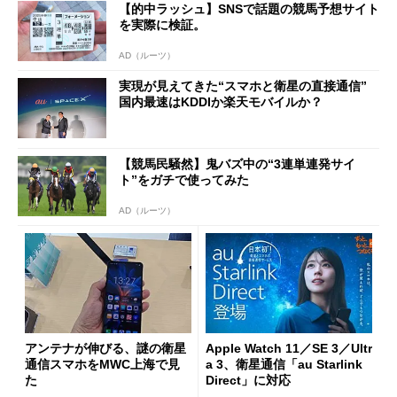
【的中ラッシュ】SNSで話題の競馬予想サイト
を実際に検証。
AD（ルーツ）
実現が見えてきた“スマホと衛星の直接通信”
国内最速はKDDIか楽天モバイルか？
【競馬民騒然】鬼バズ中の“3連単連発サイ
ト”をガチで使ってみた
AD（ルーツ）
アンテナが伸びる、謎の衛星
Apple Watch 11／SE 3／Ultr
通信スマホをMWC上海で見
a 3、衛星通信「au Starlink
た
Direct」に対応