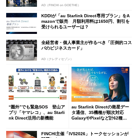
AD（FINCHI on GOETHE）
KDDIが「au Starlink Direct専用プラン」をA
mazonで販売 月額利用料は1650円、割引を
受けられるユーザーは？
全経営者・個人事業主が作るべき「圧倒的コス
パのビジネスカード」
AD（クレディセゾン）
“圏外”でも緊急SOS 登山ア
au Starlink Directの衛星デー
プリ「ヤマレコ」、au Starli
タ通信、35機種が順次対応
nk Direct活用の新機能
GalaxyやPixelなど計62種以
上で利用可能に
FINCHI主催「IVS2026」トークセッションが