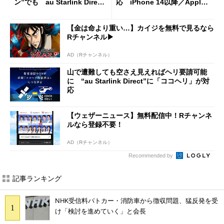
ン”でも au Starlink Direct
応 iPhone 14以降／Apple
対象国、4カ国に拡大
Watch Ultra 3で利用可能
【金は命より重い…】カイジを無料で見るなら
Rチャンネル▶︎
AD（Rチャンネル）
山で遭難しても空さえ見えればヘリ要請可能
に “au Starlink Direct”に「ココヘリ」が対
応
【ウェザーニュース】無料配信中！Rチャンネ
ルなら登録不要！
AD（Rチャンネル）
Recommended by
記事ランキング
NHK受信料パトカー・消防車から徴収問題、猛反発を受
け「検討を進めていく」と会長