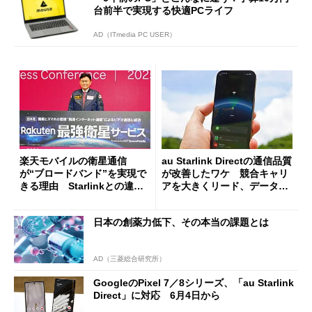
台前半で実現する快適PCライフ
AD（ITmedia PC USER）
楽天モバイルの衛星通信
au Starlink Directの通信品質
が“ブロードバンド”を実現で
が改善したワケ 競合キャリ
きる理由 Starlinkとの違い
アを大きくリード、データ通
を「技術」「ビジネス面」か
信は間もなく？
ら解説
日本の創薬力低下、その本当の課題とは
AD（三菱総合研究所）
GoogleのPixel 7／8シリーズ、「au Starlink
Direct」に対応 6月4日から