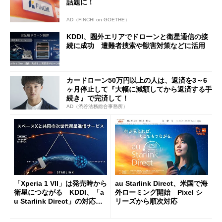
話題に！
AD（FINCHI on GOETHE）
KDDI、圏外エリアでドローンと衛星通信の接
続に成功 遭難者捜索や獣害対策などに活用
カードローン50万円以上の人は、返済を3～6
ヶ月停止して『大幅に減額してから返済する手
続き』で完済して！
AD（渋谷法務総合事務所）
「Xperia 1 VII」は発売時から
au Starlink Direct、米国で海
衛星につながる KDDI、「a
外ローミング開始 Pixel シ
u Starlink Direct」の対応機
リーズから順次対応
種を一挙追加