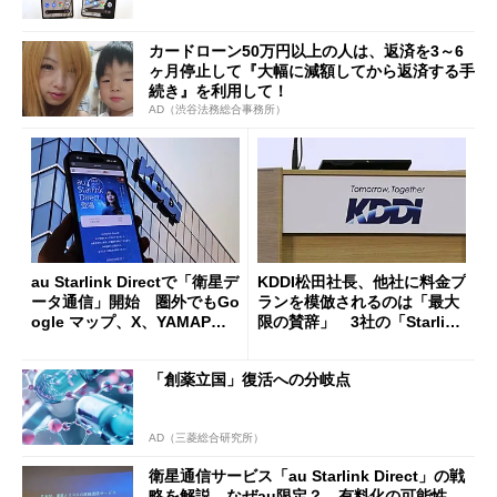
カードローン50万円以上の人は、返済を3～6
ヶ月停止して『大幅に減額してから返済する手
続き』を利用して！
AD（渋谷法務総合事務所）
au Starlink Directで「衛星デ
KDDI松田社長、他社に料金プ
ータ通信」開始 圏外でもGo
ランを模倣されるのは「最大
ogle マップ、X、YAMAPな
限の賛辞」 3社の「Starlink
どで情報取得――世界初
Direct」にも言及
「創薬立国」復活への分岐点
AD（三菱総合研究所）
衛星通信サービス「au Starlink Direct」の戦
略を解説 なぜau限定？ 有料化の可能性