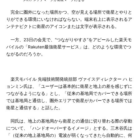
完全に圏外になった場所かつ、空が見える場所で衛星とやりと
りができる環境にいなければならない。端末右上に表示されるア
ンテナピクトに衛星のアイコンまたは文字が表示される。
一方、23日の会見で、“つながりやすさ”をアピールした楽天モ
バイルの「Rakuten最強衛星サービス」は、どのような環境でつ
ながるのだろうか。
楽天モバイル 先端技術開発統括部 ヴァイスディレクター ハ ヒ
ョンミン氏は、「ユーザーは基本的に衛星と地上の差を感じずに
つながるようになる」とし、「従来の基地局でカバーできる場所
では基地局と通信し、圏外エリアで衛星がカバーできる場所では
衛星と通信する」と話した。
同氏は、地上の基地局から衛星との通信に切り替わる際の挙動
について、「ハンドオーバーするイメージ」とする。三木谷氏は
「（従来の地上基地局の）電波が弱くなってきたら自動的に、何