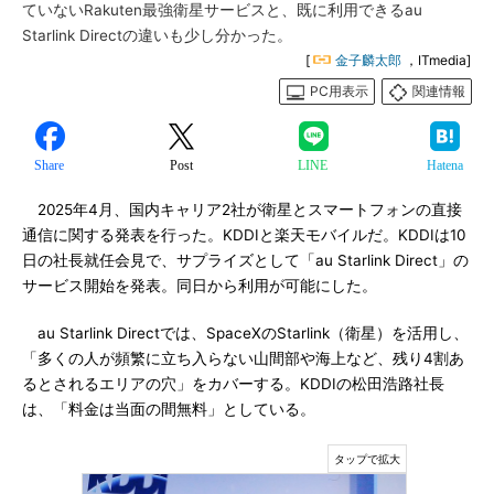
ていないRakuten最強衛星サービスと、既に利用できるau
Starlink Directの違いも少し分かった。
[
金子麟太郎
，ITmedia]
PC用表示
関連情報
Share
Post
LINE
Hatena
2025年4月、国内キャリア2社が衛星とスマートフォンの直接
通信に関する発表を行った。KDDIと楽天モバイルだ。KDDIは10
日の社長就任会見で、サプライズとして「au Starlink Direct」の
サービス開始を発表。同日から利用が可能にした。
au Starlink Directでは、SpaceXのStarlink（衛星）を活用し、
「多くの人が頻繁に立ち入らない山間部や海上など、残り4割あ
るとされるエリアの穴」をカバーする。KDDIの松田浩路社長
は、「料金は当面の間無料」としている。