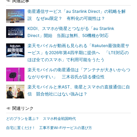
関連記事
衛星通信サービス「au Starlink Direct」の戦略を解
説 なぜau限定？ 有料化の可能性は？
KDDI、スマホが衛星とつながる「au Starlink
Direct」開始 当面は無料、50機種が対応
楽天モバイルが動画も見られる「Rakuten最強衛星サ
ービス」を2026年第4四半期に提供へ 「LTE対応の
ほぼ全てのスマホ」で利用可能をうたう
楽天モバイルの衛星通信は「アンテナが大きいからつ
ながりやすい」 三木谷氏が語る優位性
楽天モバイルと米AST、衛星とスマホの直接通信に自
信 競合他社にはない強みは？
関連リンク
どのプランを選ぶ？ スマホ料金戦国時代
自宅に置くだけ！ 工事不要Wi-Fiサービスの選び方