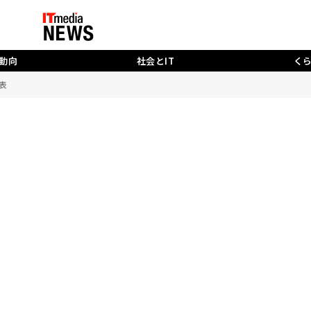
動向
社会とIT
く
表