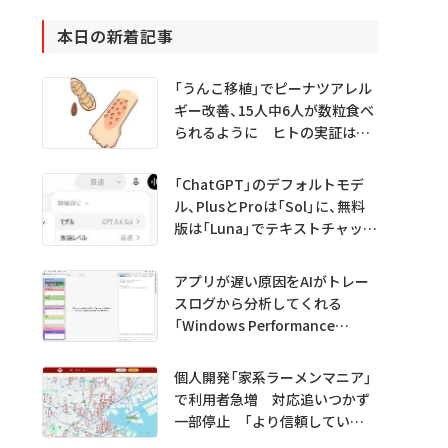
本日の新着記事
「うんこ移植」でピーナツアレル
ギー改善、15人中6人が数粒食べ
られるように ヒトの実証は
初 Science系列誌掲載
「ChatGPT」のデフォルトモデ
ル、PlusとProは「Sol」に、無料
版は「Luna」でテキストチャット
無制限に
アプリが遅い原因をAIがトレー
スログから分析してくれる
「Windows Performance
Analyzer MCP」 Microsoftが
プレビュー公開
個人開発「家系ラーメンマニア」
で利用者急増 対応追いつかず
一部停止 「より信頼していた
だけるアプリに」