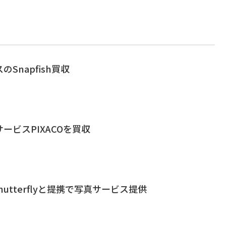
Snapfish買収
ービスPIXACOを買収
、Shutterflyと提携で写真サービス提供