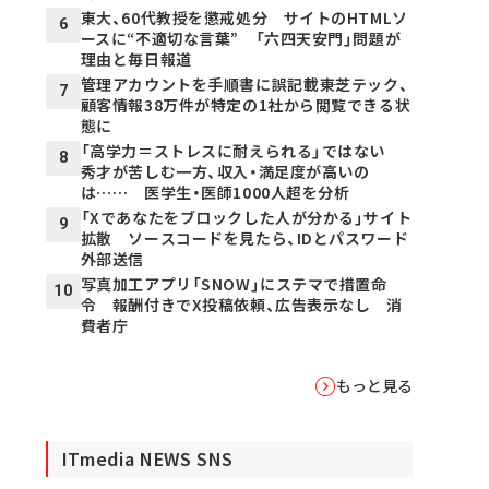
東大、60代教授を懲戒処分 サイトのHTMLソ
6
ースに“不適切な言葉” 「六四天安門」問題が
理由と毎日報道
管理アカウントを手順書に誤記載――東芝テック、
7
顧客情報38万件が特定の1社から閲覧できる状
態に
「高学力＝ストレスに耐えられる」ではない
8
秀才が苦しむ一方、収入・満足度が高いの
は…… 医学生・医師1000人超を分析
「Xであなたをブロックした人が分かる」サイト
9
拡散 ソースコードを見たら、IDとパスワード
外部送信
写真加工アプリ「SNOW」にステマで措置命
10
令 報酬付きでX投稿依頼、広告表示なし 消
費者庁
もっと見る
ITmedia NEWS SNS