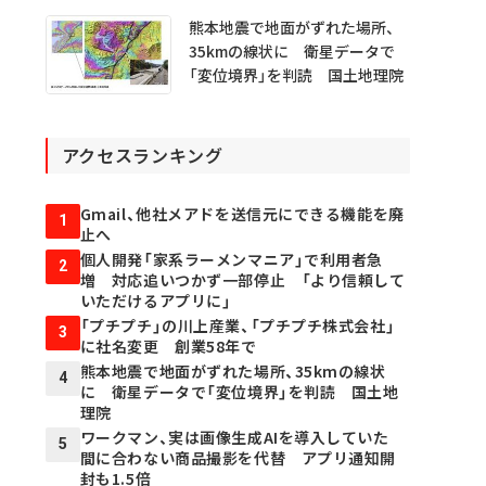
熊本地震で地面がずれた場所、
35kmの線状に 衛星データで
「変位境界」を判読 国土地理院
アクセスランキング
Gmail、他社メアドを送信元にできる機能を廃
1
止へ
個人開発「家系ラーメンマニア」で利用者急
2
増 対応追いつかず一部停止 「より信頼して
いただけるアプリに」
「プチプチ」の川上産業、「プチプチ株式会社」
3
に社名変更 創業58年で
熊本地震で地面がずれた場所、35kmの線状
4
に 衛星データで「変位境界」を判読 国土地
理院
ワークマン、実は画像生成AIを導入していた
5
間に合わない商品撮影を代替 アプリ通知開
封も1.5倍