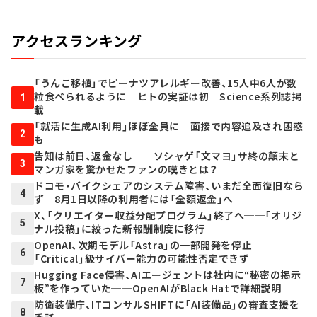
アクセスランキング
「うんこ移植」でピーナツアレルギー改善、15人中6人が数
粒食べられるように ヒトの実証は初 Science系列誌掲
1
載
「就活に生成AI利用」ほぼ全員に 面接で内容追及され困惑
2
も
告知は前日、返金なし──ソシャゲ「文マヨ」サ終の顛末と
3
マンガ家を驚かせたファンの嘆きとは？
ドコモ・バイクシェアのシステム障害、いまだ全面復旧なら
4
ず 8月1日以降の利用者には「全額返金」へ
X、「クリエイター収益分配プログラム」終了へ──「オリジ
5
ナル投稿」に絞った新報酬制度に移行
OpenAI、次期モデル「Astra」の一部開発を停止
6
「Critical」級サイバー能力の可能性否定できず
Hugging Face侵害、AIエージェントは社内に“秘密の掲示
7
板”を作っていた──OpenAIがBlack Hatで詳細説明
防衛装備庁、ITコンサルSHIFTに「AI装備品」の審査支援を
8