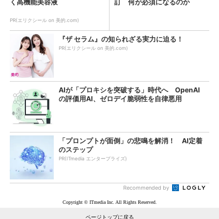
く高機能美容液
訂 何が必須になるのか
PR(エリクシール on 美的.com)
『ザ セラム』の知られざる実力に迫る！
PR(エリクシール on 美的.com)
AIが「プロキシを突破する」時代へ OpenAI
の評価用AI、ゼロデイ脆弱性を自律悪用
「プロンプトが面倒」の悲鳴を解消！ AI定着
のステップ
PR(ITmedia エンタープライズ)
Recommended by
Copyright © ITmedia Inc. All Rights Reserved.
ページトップに戻る