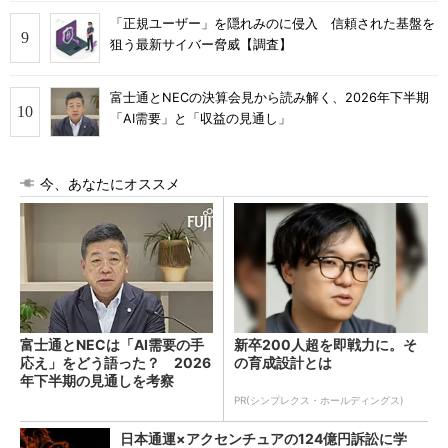
「正規ユーザー」を隠れみのに侵入 信頼された基盤を
狙う最新サイバー脅威【調査】
富士通とNECの決算会見から読み解く、2026年下半期
「AI需要」と「収益の見通し」
今、あなたにオススメ
富士通とNECは「AI需要の手
新卒200人超を即戦力に。そ
応え」をどう語った？ 2026
の育成設計とは
年下半期の見通しを考察
PR(シンプレクス・ホールディングス)
日本通運×アクセンチュアの124億円訴訟に学