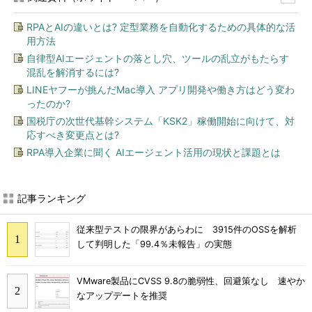
RPAとAIの違いとは? 定型業務を自動化するための具体的な活
用方法
自律型AIエージェントの落とし穴、ツールの乱立がもたらす
混乱を解消するには?
LINEヤフーが挑んだMac導入 アプリ開発や働き方はどう変わ
ったのか?
国税庁の次世代基幹システム「KSK2」稼働開始に向けて、対
応すべき変更点とは?
RPA導入企業に聞く AIエージェント活用の現状と課題とは
記事ランキング
従来型テストの限界があらわに 3915件のOSSを解析
して判明した「99.4％未報告」の実態
VMware製品にCVSS 9.8の脆弱性、回避策なし 速やか
なアップデートを推奨