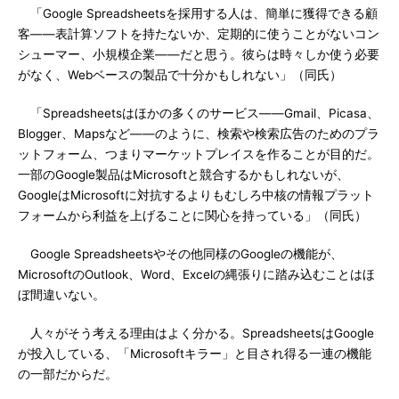
「Google Spreadsheetsを採用する人は、簡単に獲得できる顧
客――表計算ソフトを持たないか、定期的に使うことがないコン
シューマー、小規模企業――だと思う。彼らは時々しか使う必要
がなく、Webベースの製品で十分かもしれない」（同氏）
「Spreadsheetsはほかの多くのサービス――Gmail、Picasa、
Blogger、Mapsなど――のように、検索や検索広告のためのプラ
ットフォーム、つまりマーケットプレイスを作ることが目的だ。
一部のGoogle製品はMicrosoftと競合するかもしれないが、
GoogleはMicrosoftに対抗するよりもむしろ中核の情報プラット
フォームから利益を上げることに関心を持っている」（同氏）
Google Spreadsheetsやその他同様のGoogleの機能が、
MicrosoftのOutlook、Word、Excelの縄張りに踏み込むことはほ
ぼ間違いない。
人々がそう考える理由はよく分かる。SpreadsheetsはGoogle
が投入している、「Microsoftキラー」と目され得る一連の機能
の一部だからだ。