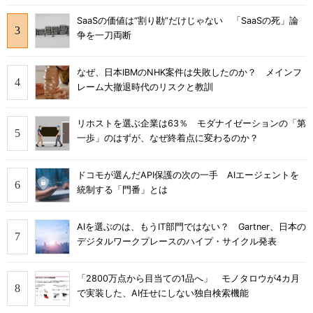
SaaSの価値は“割り勘”だけじゃない 「SaaSの死」論
争を一刀両断
なぜ、日本IBMのNHK案件は失敗したのか？ メインフ
レーム大撤退時代のリスクと教訓
リホストを選ぶ企業は63％ モダナイゼーションの「第
一歩」のはずが、なぜ終着点に変わるのか？
ドコモが選んだAPI保護の次の一手 AIエージェントを
統制する「門番」とは
AIを選ぶのは、もうIT部門ではない？ Gartner、日本の
デジタルワークプレースのハイプ・サイクル発表
「2800万点から目当ての1品へ」 モノタロウが4カ月
で実装した、AI任せにしない独自検索機能