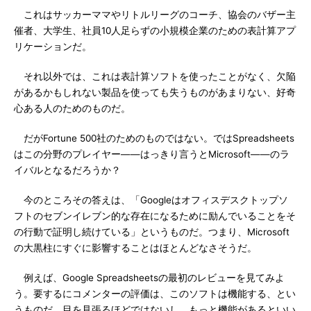
これはサッカーママやリトルリーグのコーチ、協会のバザー主
催者、大学生、社員10人足らずの小規模企業のための表計算アプ
リケーションだ。
それ以外では、これは表計算ソフトを使ったことがなく、欠陥
があるかもしれない製品を使っても失うものがあまりない、好奇
心ある人のためのものだ。
だがFortune 500社のためのものではない。ではSpreadsheets
はこの分野のプレイヤー――はっきり言うとMicrosoft――のラ
イバルとなるだろうか？
今のところその答えは、「Googleはオフィスデスクトップソ
フトのセブンイレブン的な存在になるために励んでいることをそ
の行動で証明し続けている」というものだ。つまり、Microsoft
の大黒柱にすぐに影響することはほとんどなさそうだ。
例えば、Google Spreadsheetsの最初のレビューを見てみよ
う。要するにコメンターの評価は、このソフトは機能する、とい
うものだ。目を見張るほどではないし、もっと機能があるといい