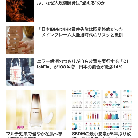
ぶ、なぜ大規模開発は“燃える”のか
「日本IBMのNHK案件失敗は既定路線だった」
メインフレーム大撤退時代のリスクと教訓
エラー解消のつもりが自ら攻撃を実行する「Cl
ickFix」が108％増 日本の割合が最多14％
マルチ効果で健やかな肌へ導
SBOMの最小要素が5年ぶり改