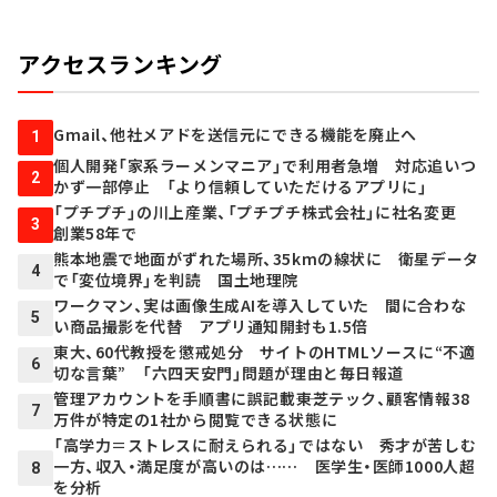
アクセスランキング
Gmail、他社メアドを送信元にできる機能を廃止へ
1
個人開発「家系ラーメンマニア」で利用者急増 対応追いつ
2
かず一部停止 「より信頼していただけるアプリに」
「プチプチ」の川上産業、「プチプチ株式会社」に社名変更
3
創業58年で
熊本地震で地面がずれた場所、35kmの線状に 衛星データ
4
で「変位境界」を判読 国土地理院
ワークマン、実は画像生成AIを導入していた 間に合わな
5
い商品撮影を代替 アプリ通知開封も1.5倍
東大、60代教授を懲戒処分 サイトのHTMLソースに“不適
6
切な言葉” 「六四天安門」問題が理由と毎日報道
管理アカウントを手順書に誤記載――東芝テック、顧客情報38
7
万件が特定の1社から閲覧できる状態に
「高学力＝ストレスに耐えられる」ではない 秀才が苦しむ
一方、収入・満足度が高いのは…… 医学生・医師1000人超
8
を分析