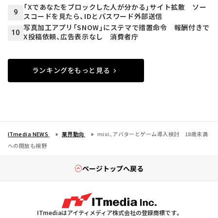
「Xであなたをブロックした人が分かる」サイト拡散 ソー
9
スコードを見たら、IDとパスワード外部送信
写真加工アプリ「SNOW」にステマで措置命令 報酬付きで
10
X投稿依頼、広告表示なし 消費者庁
ランキングをもっと見る
ITmedia NEWS
業界動向
mixi、アバターとゲーム導入検討 18歳未満
への開放も視野
ページトップへ戻る
ITmediaはアイティメディア株式会社の登録商標です。