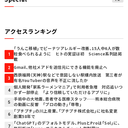
アクセスランキング
「うんこ移植」でピーナツアレルギー改善、15人中6人が数
粒食べられるように ヒトの実証は初 Science系列誌掲
1
載
Gmail、他社メアドを送信元にできる機能を廃止へ
2
西鉄福岡（天神）駅などで意図しない駅構内放送 第三者が
3
有名YouTuberの音声を不正に流したか
個人開発「家系ラーメンマニア」で利用者急増 対応追いつ
4
かず一部停止 「より信頼していただけるアプリに」
手術中の大地震、患者守る医療スタッフ……熊本総合病院
5
の動画に反響 「プロの動き」「尊敬」
「プチプチ」の川上産業、「プチプチ株式会社」に社名変更
6
創業58年で
「ChatGPT」のデフォルトモデル、PlusとProは「Sol」に、
7