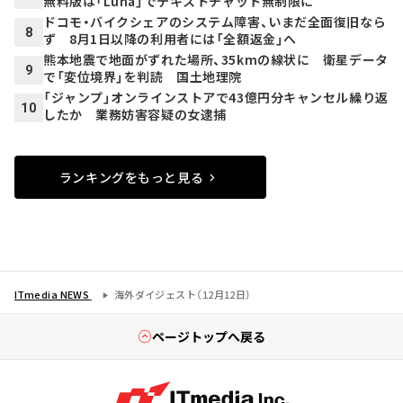
無料版は「Luna」でテキストチャット無制限に
ドコモ・バイクシェアのシステム障害、いまだ全面復旧なら
8
ず 8月1日以降の利用者には「全額返金」へ
熊本地震で地面がずれた場所、35kmの線状に 衛星データ
9
で「変位境界」を判読 国土地理院
「ジャンプ」オンラインストアで43億円分キャンセル繰り返
10
したか 業務妨害容疑の女逮捕
ランキングをもっと見る
ITmedia NEWS
海外ダイジェスト（12月12日）
ページトップへ戻る