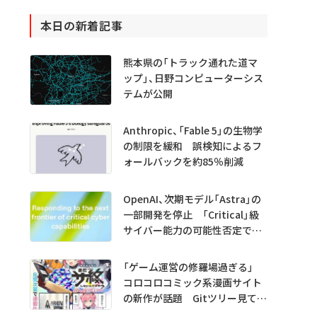
本日の新着記事
熊本県の「トラック通れた道マ
ップ」、日野コンピューターシス
テムが公開
Anthropic、「Fable 5」の生物学
の制限を緩和 誤検知によるフ
ォールバックを約85％削減
OpenAI、次期モデル「Astra」の
一部開発を停止 「Critical」級
サイバー能力の可能性否定でき
ず
「ゲーム運営の修羅場過ぎる」
コロコロコミック系漫画サイト
の新作が話題 Gitツリー見てガ
チャ不具合の犯人探し