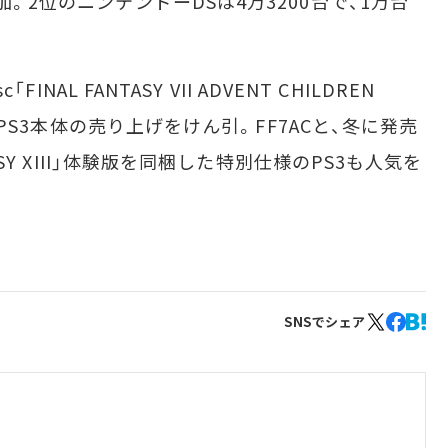
。2位のニンテンドーDSは4万3200台で、1万台
INAL FANTASY VII ADVENT CHILDREN
が、PS3本体の売り上げをけん引。FF7ACと、冬に発売
TASY XIII」体験版を同梱した特別仕様のPS3も人気を
SNSでシェア