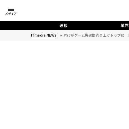
メディア
速報
業界
ITmedia NEWS
PS3がゲーム機週間売り上げトップに 発