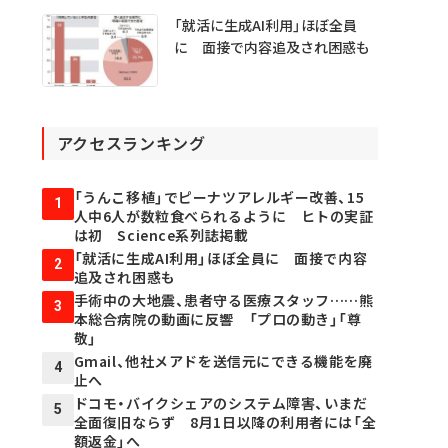
「就活に生成AI利用」ほぼ全員
に 面接で内容追及され困惑も
アクセスランキング
「うんこ移植」でピーナツアレルギー改善、15
1
人中6人が数粒食べられるように ヒトの実証
は初 Science系列誌掲載
「就活に生成AI利用」ほぼ全員に 面接で内容
2
追及され困惑も
手術中の大地震、患者守る医療スタッフ……熊
3
本総合病院の動画に反響 「プロの動き」「尊
敬」
Gmail、他社メアドを送信元にできる機能を廃
4
止へ
ドコモ・バイクシェアのシステム障害、いまだ
5
全面復旧ならず 8月1日以降の利用者には「全
額返金」へ