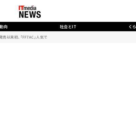
動向
社会とIT
く
売以来初、「FF7AC」人気で