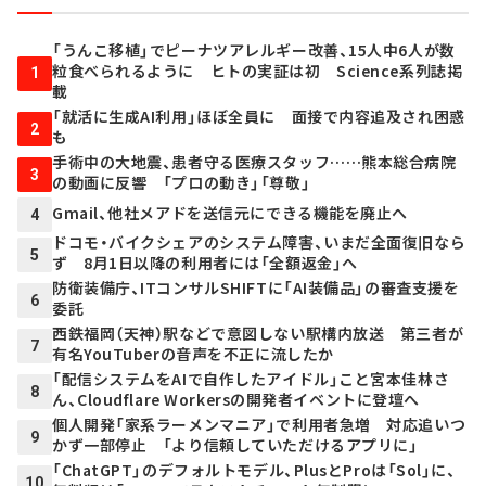
「うんこ移植」でピーナツアレルギー改善、15人中6人が数
粒食べられるように ヒトの実証は初 Science系列誌掲
1
載
「就活に生成AI利用」ほぼ全員に 面接で内容追及され困惑
2
も
手術中の大地震、患者守る医療スタッフ……熊本総合病院
3
の動画に反響 「プロの動き」「尊敬」
Gmail、他社メアドを送信元にできる機能を廃止へ
4
ドコモ・バイクシェアのシステム障害、いまだ全面復旧なら
5
ず 8月1日以降の利用者には「全額返金」へ
防衛装備庁、ITコンサルSHIFTに「AI装備品」の審査支援を
6
委託
西鉄福岡（天神）駅などで意図しない駅構内放送 第三者が
7
有名YouTuberの音声を不正に流したか
「配信システムをAIで自作したアイドル」こと宮本佳林さ
8
ん、Cloudflare Workersの開発者イベントに登壇へ
個人開発「家系ラーメンマニア」で利用者急増 対応追いつ
9
かず一部停止 「より信頼していただけるアプリに」
「ChatGPT」のデフォルトモデル、PlusとProは「Sol」に、
10