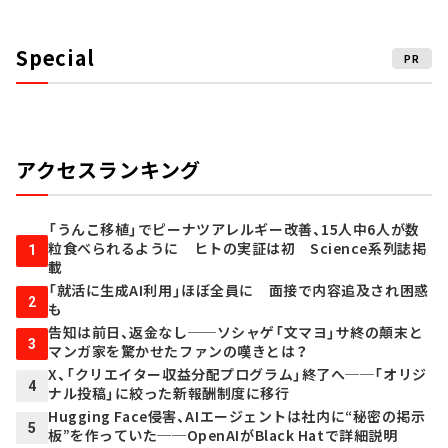
Special
PR
アクセスランキング
「うんこ移植」でピーナツアレルギー改善、15人中6人が数
粒食べられるように ヒトの実証は初 Science系列誌掲
1
載
「就活に生成AI利用」ほぼ全員に 面接で内容追及され困惑
2
も
告知は前日、返金なし──ソシャゲ「文マヨ」サ終の顛末と
3
マンガ家を驚かせたファンの嘆きとは？
X、「クリエイター収益分配プログラム」終了へ──「オリジ
4
ナル投稿」に絞った新報酬制度に移行
Hugging Face侵害、AIエージェントは社内に“秘密の掲示
5
板”を作っていた──OpenAIがBlack Hatで詳細説明