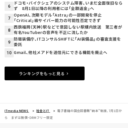
ドコモ・バイクシェアのシステム障害、いまだ全面復旧なら
6
ず 8月1日以降の利用者には「全額返金」へ
OpenAI、次期モデル「Astra」の一部開発を停止
7
「Critical」級サイバー能力の可能性否定できず
西鉄福岡（天神）駅などで意図しない駅構内放送 第三者が
8
有名YouTuberの音声を不正に流したか
防衛装備庁、ITコンサルSHIFTに「AI装備品」の審査支援を
9
委託
Gmail、他社メアドを送信元にできる機能を廃止へ
10
ランキングをもっと見る
ITmedia NEWS
社会とIT
電子書籍の国会図書館“納本”制度、7月1日か
ら まずは無償・DRMフリー限定