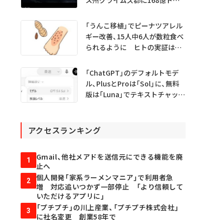
投資
「うんこ移植」でピーナツアレル
ギー改善、15人中6人が数粒食べ
られるように ヒトの実証は
初 Science系列誌掲載
「ChatGPT」のデフォルトモデ
ル、PlusとProは「Sol」に、無料
版は「Luna」でテキストチャット
無制限に
アクセスランキング
Gmail、他社メアドを送信元にできる機能を廃
1
止へ
個人開発「家系ラーメンマニア」で利用者急
2
増 対応追いつかず一部停止 「より信頼して
いただけるアプリに」
「プチプチ」の川上産業、「プチプチ株式会社」
3
に社名変更 創業58年で