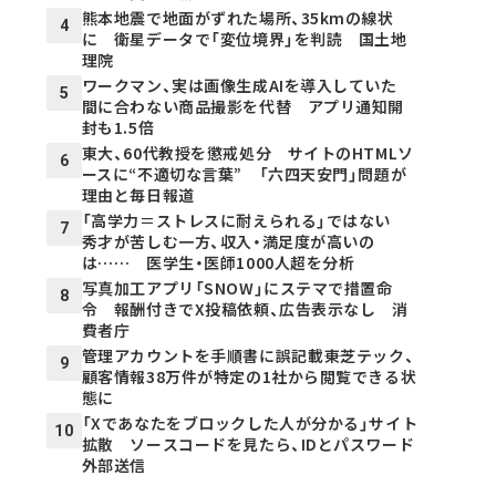
熊本地震で地面がずれた場所、35kmの線状
4
に 衛星データで「変位境界」を判読 国土地
理院
ワークマン、実は画像生成AIを導入していた
5
間に合わない商品撮影を代替 アプリ通知開
封も1.5倍
東大、60代教授を懲戒処分 サイトのHTMLソ
6
ースに“不適切な言葉” 「六四天安門」問題が
理由と毎日報道
「高学力＝ストレスに耐えられる」ではない
7
秀才が苦しむ一方、収入・満足度が高いの
は…… 医学生・医師1000人超を分析
写真加工アプリ「SNOW」にステマで措置命
8
令 報酬付きでX投稿依頼、広告表示なし 消
費者庁
管理アカウントを手順書に誤記載――東芝テック、
9
顧客情報38万件が特定の1社から閲覧できる状
態に
「Xであなたをブロックした人が分かる」サイト
10
拡散 ソースコードを見たら、IDとパスワード
外部送信