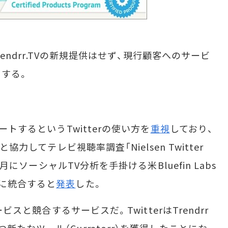
rendrr.TVの新規提供はせず、現行顧客へのサービ
する。
ートするというTwitterの使い方を
重視
しており、
協力してテレビ視聴率調査「Nielsen Twitter
2月にソーシャルTV分析を手掛ける米Bluefin Labs
に統合すると
発表
した。
ビスと競合するサービスだ。TwitterはTrendrr