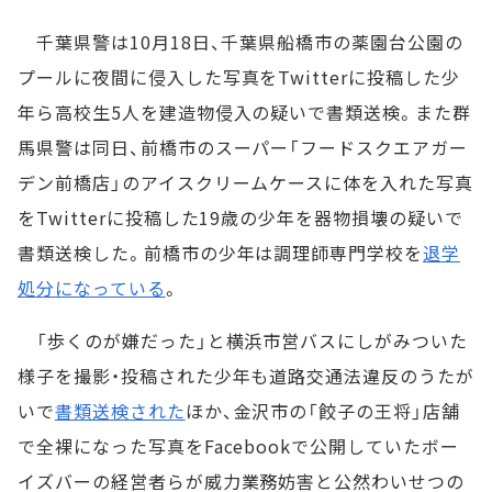
千葉県警は10月18日、千葉県船橋市の薬園台公園の
プールに夜間に侵入した写真をTwitterに投稿した少
年ら高校生5人を建造物侵入の疑いで書類送検。また群
馬県警は同日、前橋市のスーパー「フードスクエアガー
デン前橋店」のアイスクリームケースに体を入れた写真
をTwitterに投稿した19歳の少年を器物損壊の疑いで
書類送検した。前橋市の少年は調理師専門学校を
退学
処分になっている
。
「歩くのが嫌だった」と横浜市営バスにしがみついた
様子を撮影・投稿された少年も道路交通法違反のうたが
いで
書類送検された
ほか、金沢市の「餃子の王将」店舗
で全裸になった写真をFacebookで公開していたボー
イズバーの経営者らが威力業務妨害と公然わいせつの