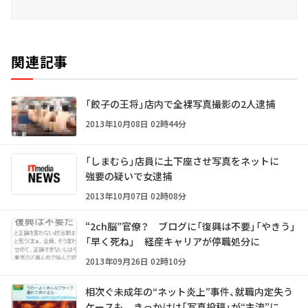
関連記事
「餃子の王将」店内で全裸写真撮影の2人逮捕
2013年10月08日 02時44分
「しまむら」店員に土下座させ写真をネットに
強要の疑いで女逮捕
2013年10月07日 02時08分
“2ch脳”官僚？ ブログに「復興は不要」「やきう」
「早く死ね」 経産キャリアが停職処分に
2013年09月26日 02時10分
相次ぐ未成年の“ネット炎上”事件、就職内定失う
ケースも きっかけは「写真投稿」が“主流”に