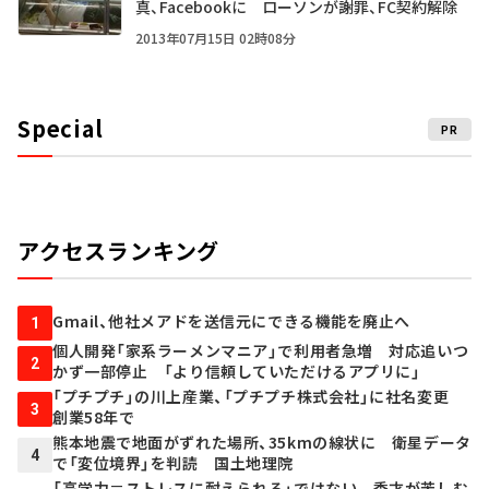
真、Facebookに ローソンが謝罪、FC契約解除
2013年07月15日 02時08分
Special
PR
アクセスランキング
Gmail、他社メアドを送信元にできる機能を廃止へ
1
個人開発「家系ラーメンマニア」で利用者急増 対応追いつ
2
かず一部停止 「より信頼していただけるアプリに」
「プチプチ」の川上産業、「プチプチ株式会社」に社名変更
3
創業58年で
熊本地震で地面がずれた場所、35kmの線状に 衛星データ
4
で「変位境界」を判読 国土地理院
「高学力＝ストレスに耐えられる」ではない 秀才が苦しむ