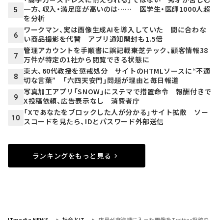
一方、収入・満足度が高いのは…… 医学生・医師1000人超
5
を分析
ワークマン、実は画像生成AIを導入していた 間に合わな
6
い商品撮影を代替 アプリ通知開封も1.5倍
管理アカウントを手順書に誤記載――東芝テック、顧客情報38
7
万件が特定の1社から閲覧できる状態に
東大、60代教授を懲戒処分 サイトのHTMLソースに“不適
8
切な言葉” 「六四天安門」問題が理由と毎日報道
写真加工アプリ「SNOW」にステマで措置命令 報酬付きで
9
X投稿依頼、広告表示なし 消費者庁
「Xであなたをブロックした人が分かる」サイト拡散 ソー
10
スコードを見たら、IDとパスワード外部送信
ランキングをもっと見る
ITmedia NEWS
社会とIT
店員が食洗機に入った画像をTwitter投稿の