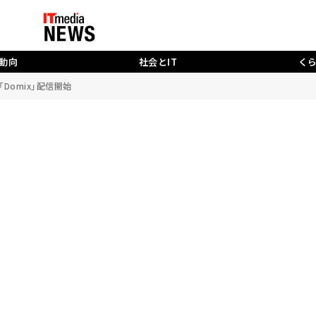
動向
社会とIT
く
omix」配信開始