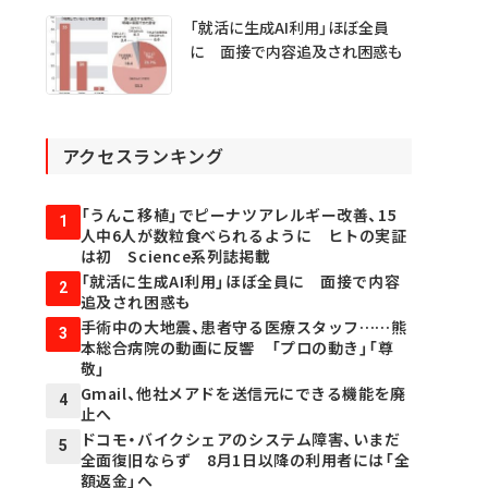
「就活に生成AI利用」ほぼ全員
に 面接で内容追及され困惑も
アクセスランキング
「うんこ移植」でピーナツアレルギー改善、15
1
人中6人が数粒食べられるように ヒトの実証
は初 Science系列誌掲載
「就活に生成AI利用」ほぼ全員に 面接で内容
2
追及され困惑も
手術中の大地震、患者守る医療スタッフ……熊
3
本総合病院の動画に反響 「プロの動き」「尊
敬」
Gmail、他社メアドを送信元にできる機能を廃
4
止へ
ドコモ・バイクシェアのシステム障害、いまだ
5
全面復旧ならず 8月1日以降の利用者には「全
額返金」へ