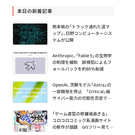
本日の新着記事
熊本県の「トラック通れた道マ
ップ」、日野コンピューターシス
テムが公開
Anthropic、「Fable 5」の生物学
の制限を緩和 誤検知によるフ
ォールバックを約85％削減
OpenAI、次期モデル「Astra」の
一部開発を停止 「Critical」級
サイバー能力の可能性否定でき
ず
「ゲーム運営の修羅場過ぎる」
コロコロコミック系漫画サイト
の新作が話題 Gitツリー見てガ
チャ不具合の犯人探し