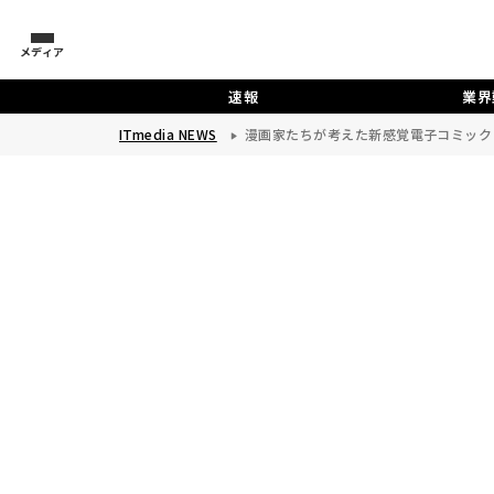
メディア
速報
業界
ITmedia NEWS
漫画家たちが考えた新感覚電子コミック「D