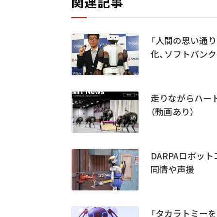
関連記事
「人間の思い通りに
化、ソフトバン
走りながらハー
（動画あり）
DARPAロボッ
同情や声援
「タカラトミーを