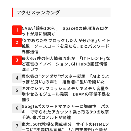
アクセスランキング
NASA「確率100％」 SpaceXの使用済みロケ
1
ットが月に衝突か
「Xであなたをブロックした人が分かる」サイト
2
拡散 ソースコードを見たら、IDとパスワード
外部送信
最大6万件の個人情報流出か 「ITトレンド」な
3
ど運営のイノベーション、GitHubの認証情報
漏えいで
農水省の“クソダサ”ポスター話題 「AIよりよ
4
っぽど良い」の声も 担当者に狙いを聞いた
キオクシア、フラッシュメモリでメモリ容量を
5
増やせるモジュール発表 DRAMの容量不足を
補う
Googleパスワードマネジャーに脆弱性 パス
6
キーで守られたアカウント乗っ取る3つの攻撃
手法、米パロアルトが警鐘
東大、60代教授を懲戒処分 サイトのHTMLソ
7
ースに“不適切な言葉” 「六四天安門」問題が