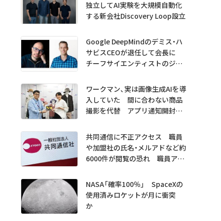
独立してAI実験を大規模自動化
する新会社Discovery Loop設立
Google DeepMindのデミス・ハ
サビスCEOが退任して会長に
チーフサイエンティストのジェ
フ・ディーン氏は独立へ
ワークマン、実は画像生成AIを導
入していた 間に合わない商品
撮影を代替 アプリ通知開封も
1.5倍
共同通信に不正アクセス 職員
や加盟社の氏名・メルアドなど約
6000件が閲覧の恐れ 職員アカ
ウント不正利用か
NASA「確率100％」 SpaceXの
使用済みロケットが月に衝突
か