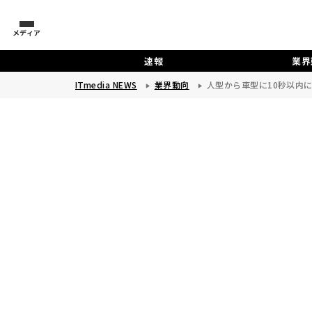
メディア
速報
業界
ITmedia NEWS
業界動向
人型から車型に10秒以内に変形