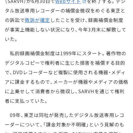
（SARVH）が6月30日で
Webサイト
を終了する。デジ
タル放送専用レコーダーの補償金徴収をめぐる東芝と
の訴訟で
敗訴が確定
したことを受け、録画補償金制度
が事実上機能しない状況になり、今年3月末に解散して
いた。
私的録画補償金制度は1999年にスタート。著作物の
デジタルコピーで権利者に生じた損害を補償する目的
で、DVDレコーダーなど複製に使用される機器・メディ
アに課金するもので、メーカーが機器やメディアの価格
に上乗せして消費者から徴収し、SARVHを通じて権利
者に支払っていた。
09年、東芝は同社が発売したデジタル放送専用レコ
ーダーについて、「課金対象か不明確」という見解のも