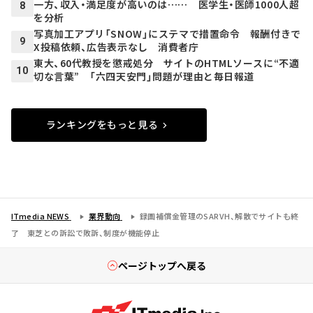
一方、収入・満足度が高いのは…… 医学生・医師1000人超
8
を分析
写真加工アプリ「SNOW」にステマで措置命令 報酬付きで
9
X投稿依頼、広告表示なし 消費者庁
東大、60代教授を懲戒処分 サイトのHTMLソースに“不適
10
切な言葉” 「六四天安門」問題が理由と毎日報道
ランキングをもっと見る
ITmedia NEWS
業界動向
録画補償金管理のSARVH、解散でサイトも終
了 東芝との訴訟で敗訴、制度が機能停止
ページトップへ戻る