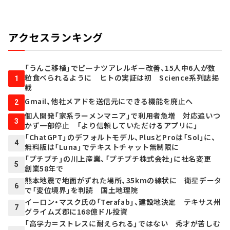
アクセスランキング
「うんこ移植」でピーナツアレルギー改善、15人中6人が数
粒食べられるように ヒトの実証は初 Science系列誌掲
1
載
Gmail、他社メアドを送信元にできる機能を廃止へ
2
個人開発「家系ラーメンマニア」で利用者急増 対応追いつ
3
かず一部停止 「より信頼していただけるアプリに」
「ChatGPT」のデフォルトモデル、PlusとProは「Sol」に、
4
無料版は「Luna」でテキストチャット無制限に
「プチプチ」の川上産業、「プチプチ株式会社」に社名変更
5
創業58年で
熊本地震で地面がずれた場所、35kmの線状に 衛星データ
6
で「変位境界」を判読 国土地理院
イーロン・マスク氏の「Terafab」、建設地決定 テキサス州
7
グライムズ郡に168億ドル投資
「高学力＝ストレスに耐えられる」ではない 秀才が苦しむ