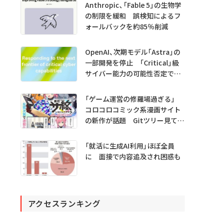
Anthropic、「Fable 5」の生物学
の制限を緩和 誤検知によるフ
ォールバックを約85％削減
OpenAI、次期モデル「Astra」の
一部開発を停止 「Critical」級
サイバー能力の可能性否定でき
ず
「ゲーム運営の修羅場過ぎる」
コロコロコミック系漫画サイト
の新作が話題 Gitツリー見てガ
チャ不具合の犯人探し
「就活に生成AI利用」ほぼ全員
に 面接で内容追及され困惑も
アクセスランキング