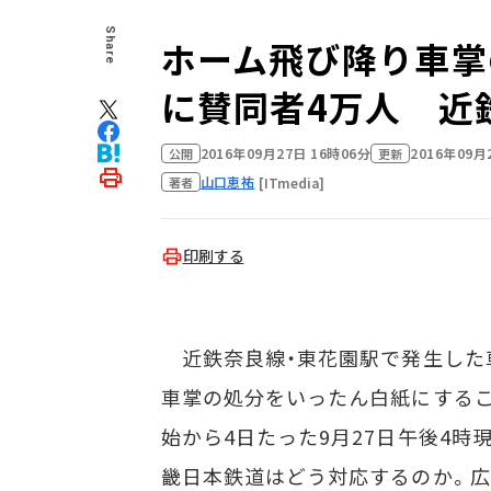
Share
ホーム飛び降り車掌
に賛同者4万人 近
2016年09月27日 16時06分
2016年09月
公開
更新
山口恵祐
[ITmedia]
著者
印刷する
近鉄奈良線・東花園駅で発生した
車掌の処分をいったん白紙にする
始から4日たった9月27日午後4時
畿日本鉄道はどう対応するのか。広