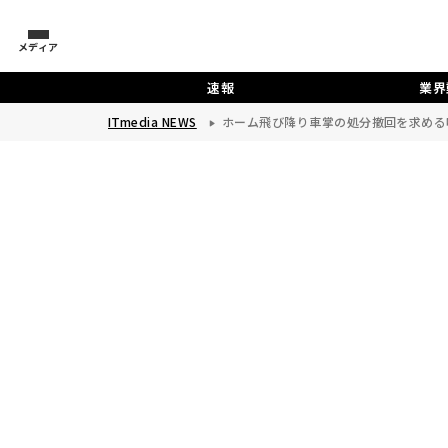
メディア
速報
業界
ITmedia NEWS
ホーム飛び降り車掌の処分撤回を求める