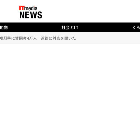
動向
社会とIT
く
嘆願書に賛同者4万人 近鉄に対応を聞いた