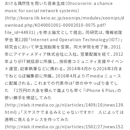
おける偶然性を用いた音楽生成（Otocororin: a chance
music for social network systems）
(http://koara.lib.keio.ac.jp/xoonips/modules/xoonips/d
ownload.php/KO40001001-00002010-0075.pdf?
file_id=44931) 」を修士論文として提出。同研究は、情報処理
学会 第12回「Internet and Operation Technology（IOT）」
研究会において学生奨励賞を受賞。 同大学院を修了後、2011
年にアイティメディア株式会社に入社。営業配属を経て、2012
年より＠IT統括部に所属し、技術者コミュニティ支援やイベン
ト運営、記事執筆などに携わる。2014年4月から2016年3月ま
でねとらぼ編集部に所属。2016年4月よりITmedia ニュース
に配属される。これまでの代表作は「世の中やっぱり金でし
た 71万円の大金を積んで誰よりも早く『iPhone 6 Plus』の
使い勝手を検証してみた
(http://nlab.itmedia.co.jp/nl/articles/1409/10/news139.
html) 」「スケスケでまるみえじゃないですか！ 人によっては
透明に見えるドレスを作ってみた
(http://nlab.itmedia.co.jp/nl/articles/1502/27/news152.