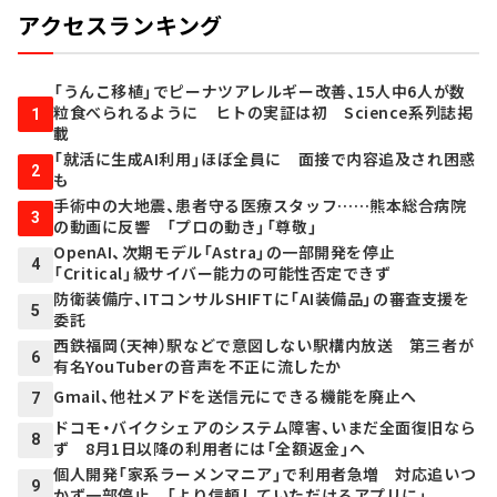
アクセスランキング
「うんこ移植」でピーナツアレルギー改善、15人中6人が数
粒食べられるように ヒトの実証は初 Science系列誌掲
1
載
「就活に生成AI利用」ほぼ全員に 面接で内容追及され困惑
2
も
手術中の大地震、患者守る医療スタッフ……熊本総合病院
3
の動画に反響 「プロの動き」「尊敬」
OpenAI、次期モデル「Astra」の一部開発を停止
4
「Critical」級サイバー能力の可能性否定できず
防衛装備庁、ITコンサルSHIFTに「AI装備品」の審査支援を
5
委託
西鉄福岡（天神）駅などで意図しない駅構内放送 第三者が
6
有名YouTuberの音声を不正に流したか
Gmail、他社メアドを送信元にできる機能を廃止へ
7
ドコモ・バイクシェアのシステム障害、いまだ全面復旧なら
8
ず 8月1日以降の利用者には「全額返金」へ
個人開発「家系ラーメンマニア」で利用者急増 対応追いつ
9
かず一部停止 「より信頼していただけるアプリに」