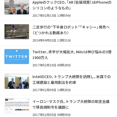
AppleのクックCEO、「AR（拡張現実）はiPhoneの
シリコンのようなもの」
2017年02月13日 13時59分
二足歩行の“下半身ロボット”「キャシー」発売へ
（どつかれる動画あり）
2024年04月02日 12時31分
Twitter、赤字が大幅拡大、MAUは伸び悩みの3億
1900万人
2017年02月10日 08時28分
IntelのCEO、トランプ大統領を訪問し、米国での
工場建設と雇用創出を約束
2017年02月09日 14時26分
イーロン・マスク氏、トランプ大統領の助言会議
で移民規制令を議題に
2017年02月05日 08時58分