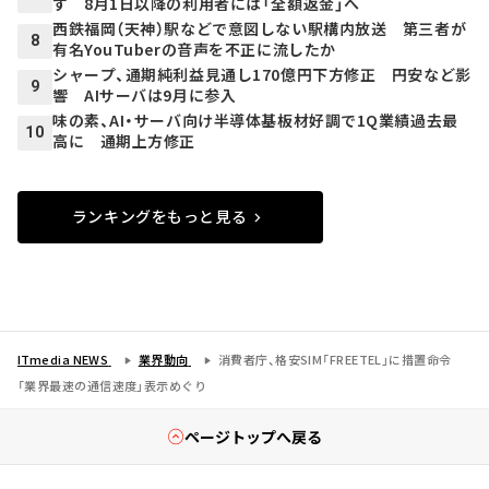
ず 8月1日以降の利用者には「全額返金」へ
西鉄福岡（天神）駅などで意図しない駅構内放送 第三者が
8
有名YouTuberの音声を不正に流したか
シャープ、通期純利益見通し170億円下方修正 円安など影
9
響 AIサーバは9月に参入
味の素、AI・サーバ向け半導体基板材好調で1Q業績過去最
10
高に 通期上方修正
ランキングをもっと見る
ITmedia NEWS
業界動向
消費者庁、格安SIM「FREETEL」に措置命令
「業界最速の通信速度」表示めぐり
ページトップへ戻る