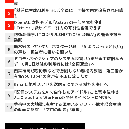
載
「就活に生成AI利用」ほぼ全員に 面接で内容追及され困惑
2
も
OpenAI、次期モデル「Astra」の一部開発を停止
3
「Critical」級サイバー能力の可能性否定できず
防衛装備庁、ITコンサルSHIFTに「AI装備品」の審査支援を
4
委託
農水省の“クソダサ”ポスター話題 「AIよりよっぽど良い」
5
の声も 担当者に狙いを聞いた
ドコモ・バイクシェアのシステム障害、いまだ全面復旧なら
6
ず 8月1日以降の利用者には「全額返金」へ
西鉄福岡（天神）駅などで意図しない駅構内放送 第三者が
7
有名YouTuberの音声を不正に流したか
Gmail、他社メアドを送信元にできる機能を廃止へ
8
「配信システムをAIで自作したアイドル」こと宮本佳林さ
9
ん、Cloudflare Workersの開発者イベントに登壇へ
手術中の大地震、患者守る医療スタッフ……熊本総合病院
10
の動画に反響 「プロの動き」「尊敬」