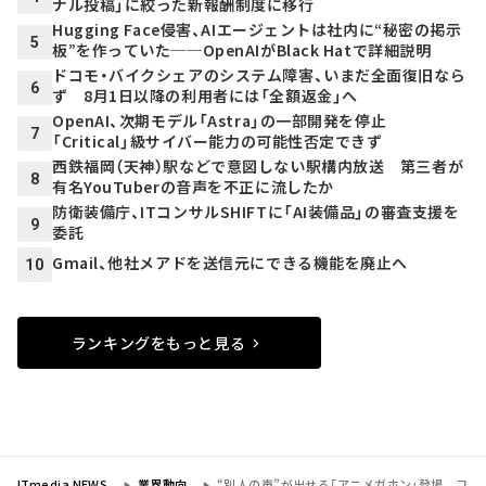
ナル投稿」に絞った新報酬制度に移行
Hugging Face侵害、AIエージェントは社内に“秘密の掲示
5
板”を作っていた──OpenAIがBlack Hatで詳細説明
ドコモ・バイクシェアのシステム障害、いまだ全面復旧なら
6
ず 8月1日以降の利用者には「全額返金」へ
OpenAI、次期モデル「Astra」の一部開発を停止
7
「Critical」級サイバー能力の可能性否定できず
西鉄福岡（天神）駅などで意図しない駅構内放送 第三者が
8
有名YouTuberの音声を不正に流したか
防衛装備庁、ITコンサルSHIFTに「AI装備品」の審査支援を
9
委託
Gmail、他社メアドを送信元にできる機能を廃止へ
10
ランキングをもっと見る
ITmedia NEWS
業界動向
“別人の声”が出せる「アニメガホン」登場 コ