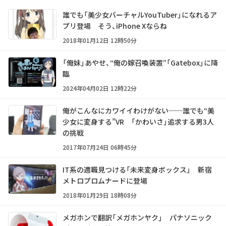
誰でも「美少女バーチャルYouTuber」になれるア
プリ登場 そう、iPhone Xならね
2018年01月12日 12時50分
「俺妹」あやせ、“俺の嫁召喚装置”「Gatebox」に降
臨
2024年04月02日 12時22分
俺がこんなにカワイイわけがない──誰でも“美
少女に変身する”VR 「かわいさ」追求する男3人
の挑戦
2017年07月24日 06時45分
IT系の適職見つける「未来変身ボックス」 新宿
メトロプロムナードに登場
2018年01月29日 18時08分
メガホンで翻訳「メガホンヤク」 パナソニック