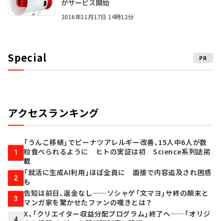
がサービス開始
2016年11月17日 14時12分
Special
PR
アクセスランキング
「うんこ移植」でピーナツアレルギー改善、15人中6人が数
粒食べられるように ヒトの実証は初 Science系列誌掲
1
載
「就活に生成AI利用」ほぼ全員に 面接で内容追及され困惑
2
も
告知は前日、返金なし──ソシャゲ「文マヨ」サ終の顛末と
3
マンガ家を驚かせたファンの嘆きとは？
X、「クリエイター収益分配プログラム」終了へ──「オリジ
4