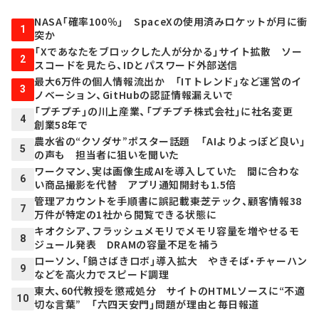
NASA「確率100％」 SpaceXの使用済みロケットが月に衝
1
突か
「Xであなたをブロックした人が分かる」サイト拡散 ソー
2
スコードを見たら、IDとパスワード外部送信
最大6万件の個人情報流出か 「ITトレンド」など運営のイ
3
ノベーション、GitHubの認証情報漏えいで
「プチプチ」の川上産業、「プチプチ株式会社」に社名変更
4
創業58年で
農水省の“クソダサ”ポスター話題 「AIよりよっぽど良い」
5
の声も 担当者に狙いを聞いた
ワークマン、実は画像生成AIを導入していた 間に合わな
6
い商品撮影を代替 アプリ通知開封も1.5倍
管理アカウントを手順書に誤記載――東芝テック、顧客情報38
7
万件が特定の1社から閲覧できる状態に
キオクシア、フラッシュメモリでメモリ容量を増やせるモ
8
ジュール発表 DRAMの容量不足を補う
ローソン、「鍋さばきロボ」導入拡大 やきそば・チャーハン
9
などを高火力でスピード調理
東大、60代教授を懲戒処分 サイトのHTMLソースに“不適
10
切な言葉” 「六四天安門」問題が理由と毎日報道